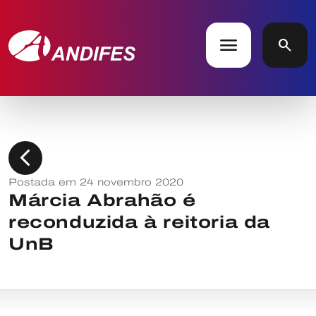
menu
search
chevron_left
Postada em 24 novembro 2020
Márcia Abrahão é
reconduzida à reitoria da
UnB