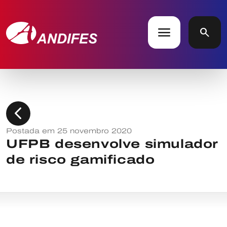
menu
search
chevron_left
Postada em 25 novembro 2020
UFPB desenvolve simulador
de risco gamificado