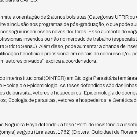
permite a orientação de 2 alunos bolsistas (Categorias UFRR ou
mite a inclusão aos programas de pós-graduação, o que pode a
conseguir inserir esses novos doutores. Esse aumento de vaga
ofissionais inseridos ou não no mercado de trabalho (especiali
ra Stricto Sensu). Além disso, pode aumentar a chance de ins
alificação beneficia o profissional em editais de concurso e/ou po
m setores privados”, explica a coordenadora.
o Interinstitucional (DINTER) em Biologia Parasitária tem ár
e Ecologia e Epidemiologia. As teses defendidas são das linha
es de parasita, vetores e hospedeiros; Epidemiologia de doenç
ros; Ecologia de parasitas, vetores e hospedeiros; e Genética d
no Nogueira Hayd defendeu a tese “Perfil de resistência a inse
myia) aegypti (Linnaeus, 1762) (Diptera, Culicidae) de Roraima, 