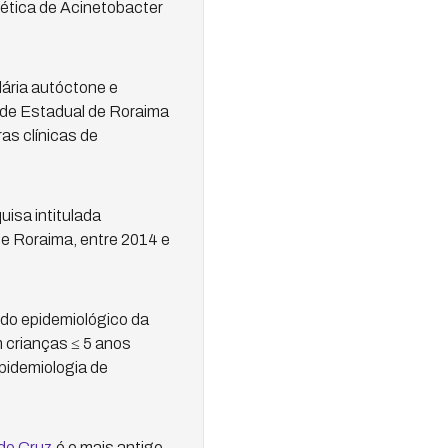
ética de Acinetobacter
lária autóctone e
dade Estadual de Roraima
as clínicas de
uisa intitulada
de Roraima, entre 2014 e
tudo epidemiológico da
m crianças ≤ 5 anos
pidemiologia de
do Cruz
é o mais antigo