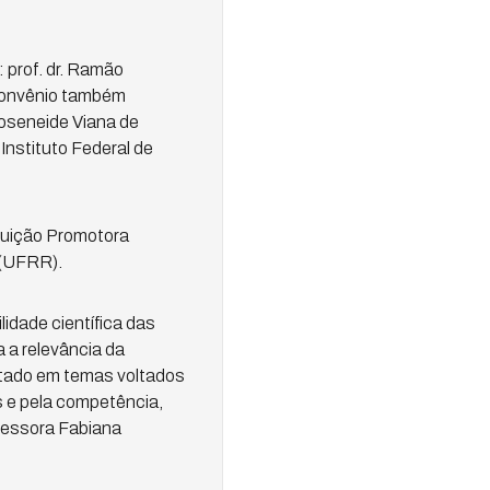
prof. dr. Ramão
 convênio também
Joseneide Viana de
Instituto Federal de
ituição Promotora
 (UFRR).
idade científica das
 a relevância da
autado em temas voltados
s e pela competência,
ofessora Fabiana