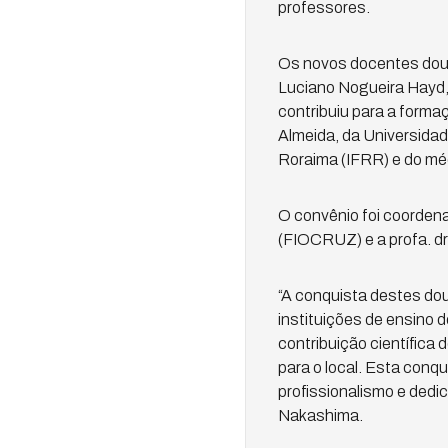
professores.
Os novos docentes dout
Luciano Nogueira Hayd, 
contribuiu para a formaç
Almeida, da Universidad
Roraima (IFRR) e do médi
O convênio foi coordenad
(FIOCRUZ) e a profa. d
“A conquista destes dou
instituições de ensino
contribuição científica
para o local. Esta conq
profissionalismo e dedi
Nakashima.