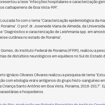
presentou a tese “Infecções hospitalares e caracterização gen
aos carbapenens de Boa Vista-RR”.
me Louzada foi com o tema “Caracterização epidemiológica da ma
Roraima”. O prof. dr. Joseneide Viana de Almeida, da Universi
e “Diagnóstico e caracterização de Leishmania spp. em amostr
iose cutânea no estado de Roraima”,
es Gomes, do Instituto Federal de Roraima (IFRR), realizou a pesq
tias de distúrbios neurológicos em equídeos no Sul do Estado 
berto Ignácio Olivares Olivares realizou a pesquisa de tema “Es
ação com etiologia viral e antígenos do grupo histo-sanguíneo e
a Criança Santo Antônio em Boa Vista, Roraima, 2016-2017”. E
arasitárias e hospedeiros.
 de Pós-graduação em Biologia Parasitária do Instituto Oswal