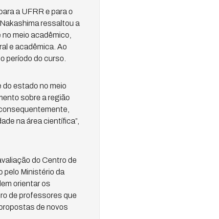
 para a UFRR e para o
a Nakashima ressaltou a
e no meio acadêmico,
ral e acadêmica. Ao
o período do curso.
e do estado no meio
mento sobre a região
– consequentemente,
e na área científica”,
avaliação do Centro de
pelo Ministério da
em orientar os
ero de professores que
 propostas de novos