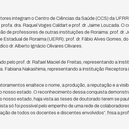
ores integram o Centro de Ciências da Saúde (CCS) da UFRR: 
profa. dra. Raquel Voges Caldart e prof. dr. Jaime Louzada. O
ão de professores de outras instituições de Roraima: prof. dr. 
e Estadual de Roraima (UERR); prof. dr. Fábio Alves Gomes, do 
co dr. Alberto Ignácio Olivares Olivares.
o pelo prof. dr. Rafael Maciel de Freitas, representando a Inst
ra. Fabiana Nakashima, representando a Instituição Receptora
toramentos enaltece o nome, a produção, a reputação e a visibil
 do nosso estado. O reconhecimento dessa conquista demonstra
 do nosso estado, haja vista as teses de doutorado terem se p
uista só foi possível pelo empenho de uma rede de colaboradore
cação de todos os docentes e discentes envolvidos”, frisa a pr