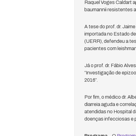
Raquel Voges Caldart a
baumannii resistentes 
A tese do prof. dr. Jai
importada no Estado de 
(UERR), defendeu a tes
pacientes com leishman
Já o prof. dr. Fábio Alv
“Investigação de epizoo
2016”.
Por fim, o médico dr. Al
diarreia aguda e correl
atendidas no Hospital d
doenças infecciosas e p
Programa
– O
Programa