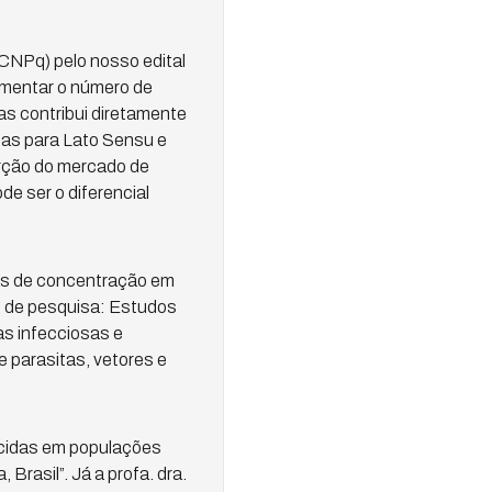
 CNPq) pelo nosso edital
umentar o número de
s contribui diretamente
stas para Lato Sensu e
erção do mercado de
de ser o diferencial
eas de concentração em
s de pesquisa: Estudos
as infecciosas e
e parasitas, vetores e
ticidas em populações
Brasil”. Já a profa. dra.