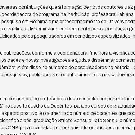
diversas contribuições que a formação de novos doutores traz
a coordenadora do programa na instituição, professora Fabian
e pesquisa em Roraima e maior reconhecimento da Universidad
s científicas, disseminando conhecimento para a população ge
publicados pelos pesquisadores em periódicos especializados, n
publicações, conforme a coordenadora, “melhora a visibilidad
uriosidades e novas investigações e ajuda a disseminar conheci
êmica”. Além disso, “o aumento de pesquisadores no estado 
 pesquisas, publicações e reconhecimento da nossa universidad
, o maior número de professores doutores colabora para melhor 
) no quesito quadro de Docentes, para os cursos de graduação 
aspecto positivo, é o aumento do número de docentes que pod
científica e pós-graduação Stricto Sensu e Lato Sensu; o núm
tais CNPq; e a quantidade de pesquisadores que podem enviar
ão para a CAPES.