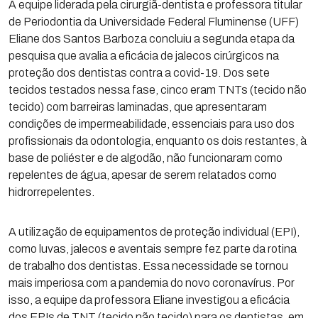
A equipe liderada pela cirurgiã-dentista e professora titular
de Periodontia da Universidade Federal Fluminense (UFF)
Eliane dos Santos Barboza concluiu a segunda etapa da
pesquisa que avalia a eficácia de jalecos cirúrgicos na
proteção dos dentistas contra a covid-19. Dos sete
tecidos testados nessa fase, cinco eram TNTs (tecido não
tecido) com barreiras laminadas, que apresentaram
condições de impermeabilidade, essenciais para uso dos
profissionais da odontologia, enquanto os dois restantes, à
base de poliéster e de algodão, não funcionaram como
repelentes de água, apesar de serem relatados como
hidrorrepelentes.
A utilização de equipamentos de proteção individual (EPI),
como luvas, jalecos e aventais sempre fez parte da rotina
de trabalho dos dentistas. Essa necessidade se tornou
mais imperiosa com a pandemia do novo coronavírus. Por
isso, a equipe da professora Eliane investigou a eficácia
dos EPIs de TNT (tecido não tecido) para os dentistas, em