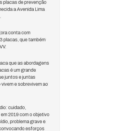
as placas de prevenção
hecida a Avenida Lima
.
gora conta com
13 placas, que também
VV.
staca que as abordagens
placas é um grande
e juntos e juntas
 vivem e sobrevivem ao
io: cuidado,
 em 2019 com o objetivo
ídio, problema grave e
e convocando esforços