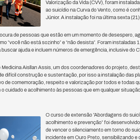
Valorização da Vida (CVV), foram instalad
ao suicídio na Curva do Vento, como é con
Júnior. A instalação foi na última sexta (21)
procura de pessoas que estão em um momento de desespero, a
o “você não está sozinho” e “não desista”. Foram instaladas 
 buscar ajuda e incluem números de emergência, inclusive do C
e Medicina Aisllan Assis, um dos coordenadores do projeto, de
de difícil construção e sustentação, por isso a instalação das 
o de comemoração, respeito e valorização por todos e todas qu
o cuidado e acolhimento às pessoas que em qualquer situação
O curso de extensão “Abordagens do suicíd
acolhimento e prevenção” foi desenvolvido
de vencer o silenciamento em torno do suic
incidente em Ouro Preto, sensibilizando 