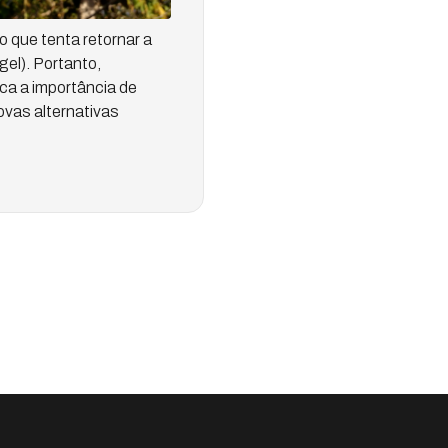
 que tenta retornar a
gel). Portanto,
ica a importância de
ovas alternativas