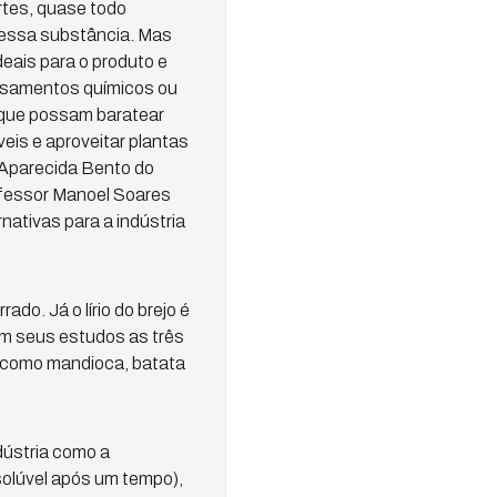
rtes, quase todo
 dessa substância. Mas
eais para o produto e
essamentos químicos ou
 que possam baratear
is e aproveitar plantas
 Aparecida Bento do
ofessor Manoel Soares
ativas para a indústria
do. Já o lírio do brejo é
Em seus estudos as três
 como mandioca, batata
dústria como a
 solúvel após um tempo),