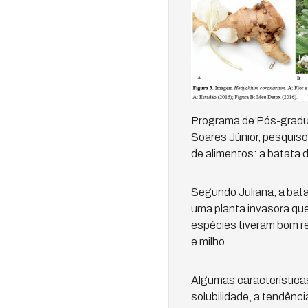
Programa de Pós-gradua
Soares Júnior, pesquiso
de alimentos: a batata d
Segundo Juliana, a batat
uma planta invasora qu
espécies tiveram bom r
e milho.
Algumas característica
solubilidade, a tendênc