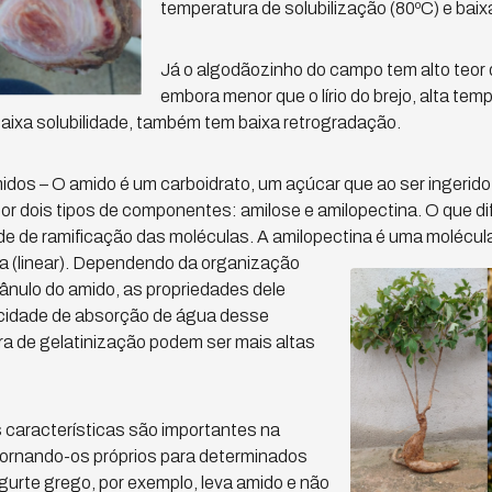
temperatura de solubilização (80ºC) e baix
Já o algodãozinho do campo tem alto teor 
embora menor que o lírio do brejo, alta tem
baixa solubilidade, também tem baixa retrogradação.
s – O amido é um carboidrato, um açúcar que ao ser ingerido v
por dois tipos de componentes: amilose e amilopectina. O que di
e de ramificação das moléculas. A amilopectina é
uma molécula
a (linear). Dependendo da organização
ânulo do amido, as propriedades dele
cidade de absorção de água desse
ra de gelatinização podem ser mais altas
 características são importantes na
 tornando-os próprios para determinados
gurte grego, por exemplo, leva amido e não