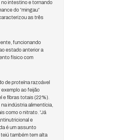
 no intestino e tornando
chance do “mingau”
 caracterizou as três
stente, funcionando
ao estado anterior a
mento físico com
do de proteína razoável
exemplo ao feijão
 e fibras totais (22%).
 na indústria alimentícia,
s como o nitrato. “Já
tinutricional e
da é um assunto
e teiú também tem alta