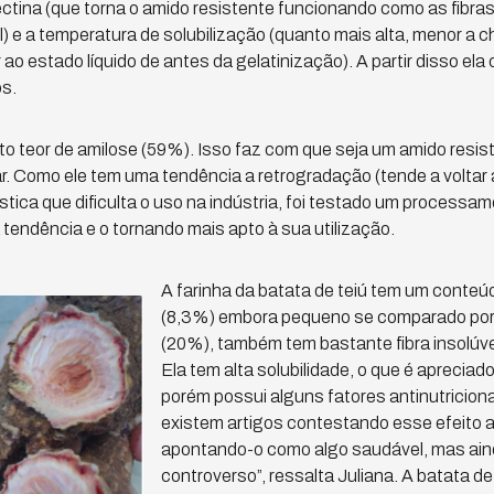
ctina (que torna o amido resistente funcionando como as fibras
) e a temperatura de solubilização (quanto mais alta, menor a 
 ao estado líquido de antes da gelatinização). A partir disso ela
s.
alto teor de amilose (59%). Isso faz com que seja um amido resi
r. Como ele tem uma tendência a retrogradação (tende a voltar 
ística que dificulta o uso na indústria, foi testado um processa
 tendência e o tornando mais apto à sua utilização.
A farinha da batata de teiú tem um conteú
(8,3%) embora pequeno se comparado por 
(20%), também tem bastante fibra insolúvel
Ela tem alta solubilidade, o que é apreciado
porém possui alguns fatores antinutricionai
existem artigos contestando esse efeito an
apontando-o como algo saudável, mas ain
controverso”, ressalta Juliana. A batata d