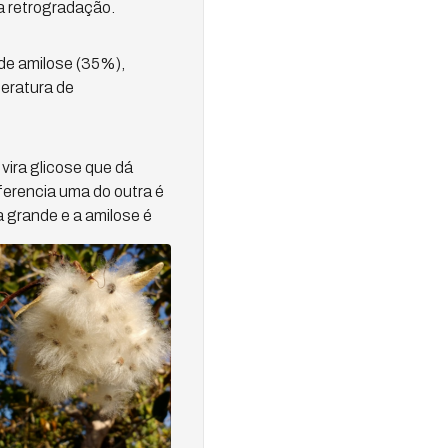
a retrogradação.
de amilose (35%),
peratura de
ira glicose que dá
ferencia uma do outra é
 grande e a amilose é