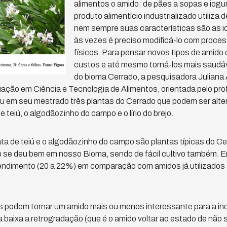
alimentos o amido: de pães a sopas e iogu
produto alimentício industrializado utiliza
nem sempre suas características são as id
às vezes é preciso modificá-lo com proc
físicos. Para pensar novos tipos de amido
custos e até mesmo torná-los mais saudáve
do bioma Cerrado, a pesquisadora Juliana
ção em Ciência e Tecnologia de Alimentos, orientada pelo pr
u em seu mestrado três plantas do Cerrado que podem ser altern
e teiú, o algodãozinho do campo e o lírio do brejo.
a de teiú e o algodãozinho do campo são plantas típicas do Cerra
e se deu bem em nosso Bioma, sendo de fácil cultivo também. 
endimento (20 a 22%) em comparação com amidos já utilizados
s podem tornar um amido mais ou menos interessante para a in
ia baixa a retrogradação (que é o amido voltar ao estado de não