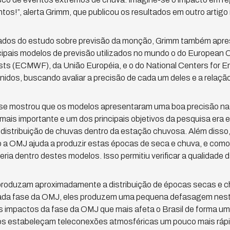
os!”, alerta Grimm, que publicou os resultados em outro artigo
tados do estudo sobre previsão da monção, Grimm também apre
ncipais modelos de previsão utilizados no mundo o do European 
s (ECMWF), da União Européia, e o do National Centers for En
idos, buscando avaliar a precisão de cada um deles e a relaç
se mostrou que os modelos apresentaram uma boa precisão na 
mais importante e um dos principais objetivos da pesquisa era
distribuição de chuvas dentro da estação chuvosa. Além disso
a OMJ ajuda a produzir estas épocas de seca e chuva, e como 
ria dentro destes modelos. Isso permitiu verificar a qualidade 
produzam aproximadamente a distribuição de épocas secas e 
da fase da OMJ, eles produzem uma pequena defasagem nesta 
s impactos da fase da OMJ que mais afeta o Brasil de forma u
os estabeleçam teleconexões atmosféricas um pouco mais rápi