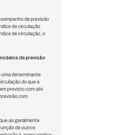
desempenho de previsão
dice de circulação
dice de circulação, o
 modelos de previsão
o uma determinante
irculação do que a
bem previsto com até
 previsão com
 que as geralmente
 função de outros
imitação é, como explica