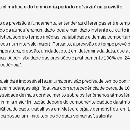
o climática e do tempo cria período de ‘vazio’ na previsão
 da previsão é fundamental entender as diferenças entre temp
o da atmosfera num dado local e num dado instante ou curto int
ística sobre o tempo (médias, variabilidade e demais comporta
os num intervalo maior). Portanto, a previsão do tempo prevê 
emperatura, pressão, umidade, etc.) em determinada data, que a
nas. A confiabilidade das previsões é praticamente 100% em 2
cedência”.
 ainda é impossível fazer uma previsão precisa de tempo com
ever mudanças significativas com antecedência de cerca de 10 a
essidade de mais conhecimento sobre os fenômenos atmosfér
rimm, a maior limitação decorre do componente caótico da atmo
mática do caos, trabalhava em Meteorologia e demonstrou, em 1
ica possui um limite teórico de duas semanas”, salienta.