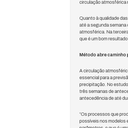
circulação atmosférica n
Quanto à qualidade das
até a segunda semana d
atmosférica. Na terceir
que é um bom resultado”
Método abre caminho p
A circulação atmosféri
essencial para a previs
precipitação. No estudo
três semanas de antece
antecedência de até d
“Os processos que prod
possíveis nos modelos e
parâmetros, o que é uma