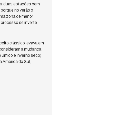
iar duas estações bem
 porque no verão o
 uma zona de menor
 processo se inverte
ceito clássico levava em
os consideram a mudança
 úmido e inverno seco)
a América do Sul,