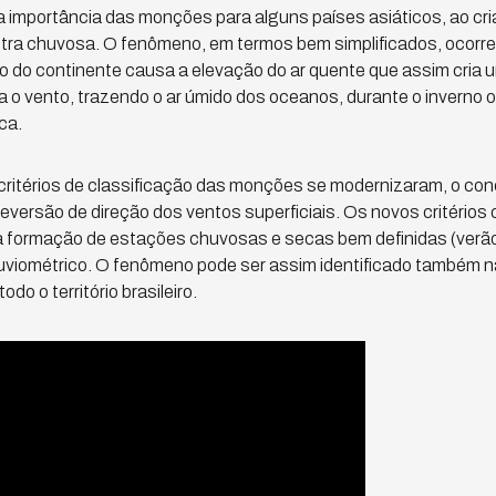
a importância das monções para alguns países asiáticos, ao cr
tra chuvosa. O fenômeno, em termos bem simplificados, ocorre
o do continente causa a elevação do ar quente que assim cria
 o vento, trazendo o ar úmido dos oceanos, durante o inverno o
ca.
ritérios de classificação das monções se modernizaram, o con
reversão de direção dos ventos superficiais. Os novos critéri
 a formação de estações chuvosas e secas bem definidas (verão
pluviométrico. O fenômeno pode ser assim identificado também n
do o território brasileiro.