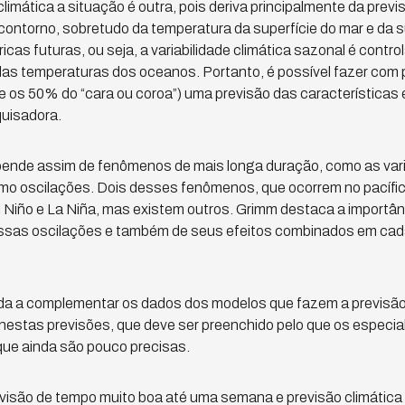
limática a situação é outra, pois deriva principalmente da previs
contorno, sobretudo da temperatura da superfície do mar e da s
as futuras, ou seja, a variabilidade climática sazonal é contro
das temperaturas dos oceanos. Portanto, é possível fazer com p
ue os 50% do “cara ou coroa”) uma previsão das características 
quisadora.
epende assim de fenômenos de mais longa duração, como as vari
 oscilações. Dois desses fenômenos, que ocorrem no pacífic
l Niño e La Niña, mas existem outros. Grimm destaca a importâ
ssas oscilações e também de seus efeitos combinados em cada
juda a complementar os dados dos modelos que fazem a previsã
nestas previsões, que deve ser preenchido pelo que os especi
que ainda são pouco precisas.
visão de tempo muito boa até uma semana e previsão climática 