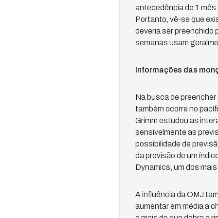
antecedência de 1 mês o
Portanto, vê-se que exis
deveria ser preenchido
semanas usam geralment
Informações das monçõ
Na busca de preencher 
também ocorre no pacífi
Grimm estudou as inter
sensivelmente as previ
possibilidade de previs
da previsão de um índic
Dynamics, um dos mais 
A influência da OMJ tam
aumentar em média a ch
e mais do que dobra o r