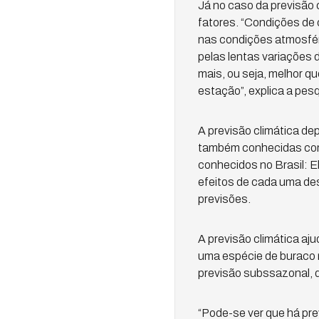
Já no caso da previsão c
fatores. “Condições de 
nas condições atmosféric
pelas lentas variações 
mais, ou seja, melhor q
estação”, explica a pes
A previsão climática d
também conhecidas como
conhecidos no Brasil: E
efeitos de cada uma de
previsões.
A previsão climática a
uma espécie de buraco 
previsão subssazonal, 
“Pode-se ver que há pre