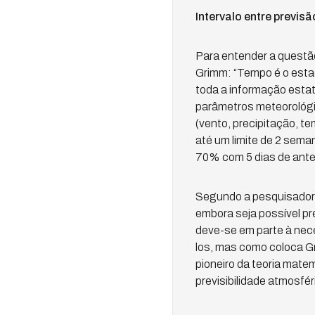
Intervalo entre previsã
Para entender a questão
Grimm: “Tempo é o estad
toda a informação estat
parâmetros meteorológic
(vento, precipitação, t
até um limite de 2 sema
70% com 5 dias de ante
Segundo a pesquisadora
embora seja possível pr
deve-se em parte à nec
los, mas como coloca G
pioneiro da teoria mate
previsibilidade atmosfér