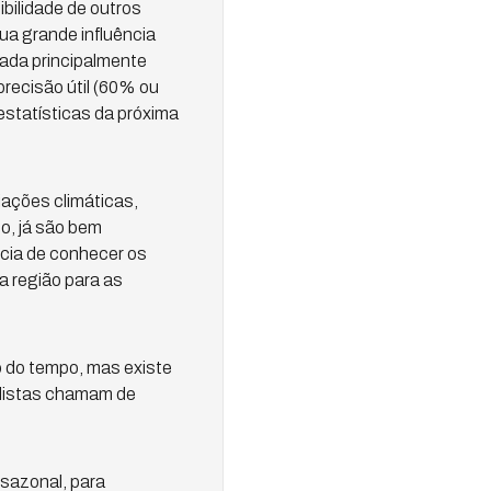
ibilidade de outros
ua grande influência
lada principalmente
recisão útil (60% ou
estatísticas da próxima
ações climáticas,
o, já são bem
ncia de conhecer os
 região para as
o do tempo, mas existe
alistas chamam de
sazonal, para