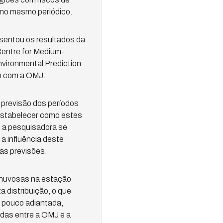
 no mesmo periódico.
sentou os resultados da
Centre for Medium-
vironmental Prediction
ão com a OMJ.
previsão dos períodos
 estabelecer como estes
, a pesquisadora se
a influência deste
das previsões.
chuvosas na estação
distribuição, o que
m pouco adiantada,
das entre a OMJ e a