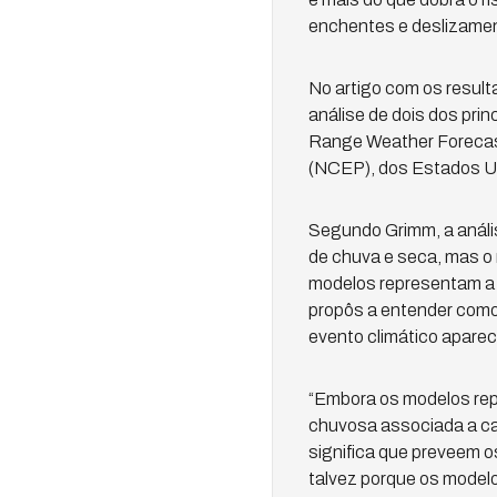
enchentes e deslizament
No artigo com os resul
análise de dois dos pri
Range Weather Forecast
(NCEP), dos Estados Un
Segundo Grimm, a análi
de chuva e seca, mas o 
modelos representam a 
propôs a entender como 
evento climático aparece
“Embora os modelos re
chuvosa associada a ca
significa que preveem o
talvez porque os model