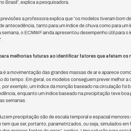
o Brasil”, explica a pesquisadora.
 previsões a professora explica que “os modelos tiveram bom 
e antecedência, tanto para um índice de chuva como para um ín
a semana, o ECMWF ainda apresentou desempenho útil para o ín
.
ara melhorias futuras ao identificar fatores que afetam os
ca é a movimentação das grandes massas de ar e aparece com
ão do tempo. Em geral, os modelos conseguem prever melhor a c
, por exemplo, um índice da monção baseado na circulação foi 
dência, enquanto um índice baseado na precipitação teve boa
uas semanas.
uzem precipitação são de escala temporal e espacial menores
 tem que ser, portanto, parametrizados, ou seja, simulados em
 das maiores fontes de erros”, explica. Uma solução para esta l