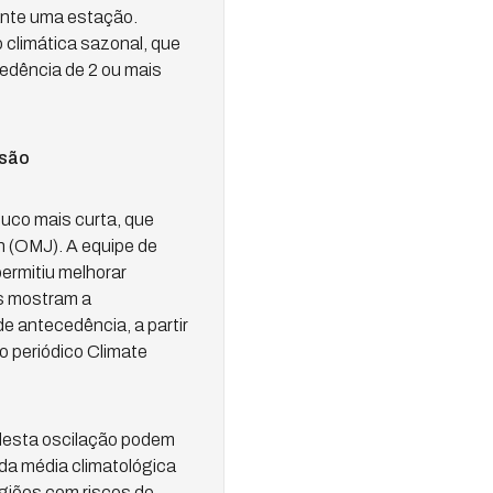
ante uma estação.
o climática sazonal, que
edência de 2 ou mais
isão
uco mais curta, que
n (OMJ). A equipe de
ermitiu melhorar
os mostram a
e antecedência, a partir
o periódico Climate
 desta oscilação podem
da média climatológica
giões com riscos de