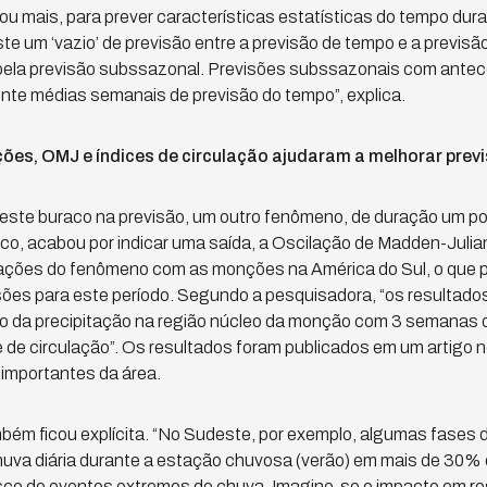
u mais, para prever características estatísticas do tempo dur
te um ‘vazio’ de previsão entre a previsão de tempo e a previsã
 pela previsão subssazonal. Previsões subssazonais com antec
e médias semanais de previsão do tempo”, explica.
es, OMJ e índices de circulação ajudaram a melhorar prev
este buraco na previsão, um outro fenômeno, de duração um po
co, acabou por indicar uma saída, a Oscilação de Madden-Julia
ações do fenômeno com as monções na América do Sul, o que p
sões para este período. Segundo a pesquisadora, “os resultad
ão da precipitação na região núcleo da monção com 3 semanas d
e de circulação”. Os resultados foram publicados em um artigo n
importantes da área.
bém ficou explícita. “No Sudeste, por exemplo, algumas fases
uva diária durante a estação chuvosa (verão) em mais de 30% 
isco de eventos extremos de chuva. Imagine-se o impacto em re