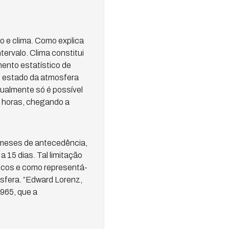
o e clima. Como explica
ervalo. Clima constitui
mento estatístico de
o estado da atmosfera
tualmente só é possível
4 horas, chegando a
 meses de antecedência,
 15 dias. Tal limitação
icos e como representá-
sfera. “Edward Lorenz,
965, que a