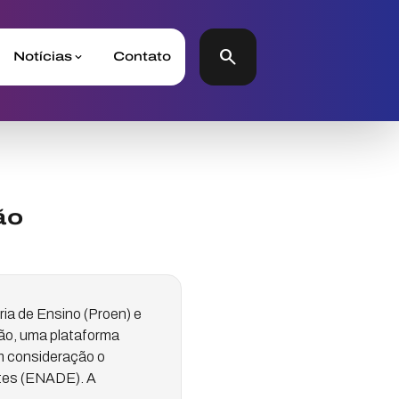
search
Notícias
Contato
ão
ria de Ensino (Proen) e
ão, uma plataforma
m consideração o
tes (ENADE). A