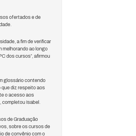
rsos ofertados e de
idade.
dade, a fim de verificar
am melhorando ao longo
C dos cursos”, afirmou
um glossário contendo
 que diz respeito aos
ite o acesso aos
 completou Isabel.
rsos de Graduação
vos, sobre os cursos de
eio de convênio com o