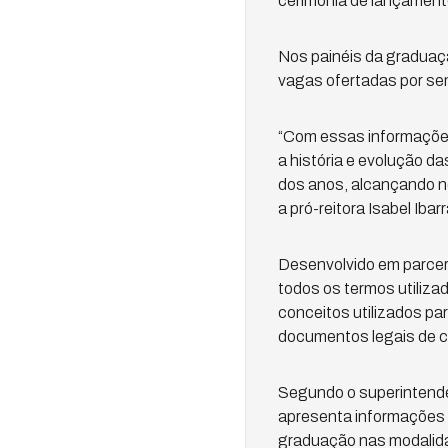
cerimônia de lançamento
Nos painéis da graduaçã
vagas ofertadas por sem
“Com essas informações, 
a história e evolução d
dos anos, alcançando n
a pró-reitora Isabel Ibarr
Desenvolvido em parceri
todos os termos utilizad
conceitos utilizados par
documentos legais de c
Segundo o superintende
apresenta informações q
graduação nas modalidad