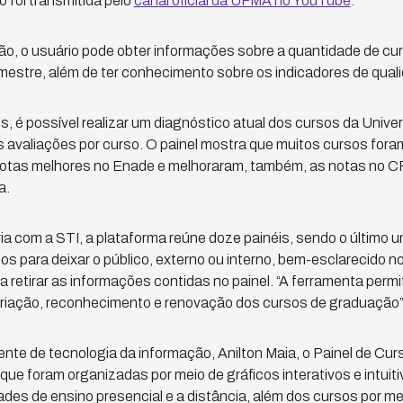
 foi transmitida pelo
canal oficial da UFMA no YouTube
.
o, o usuário pode obter informações sobre a quantidade de cu
estre, além de ter conhecimento sobre os indicadores de qual
é possível realizar um diagnóstico atual dos cursos da Universi
as avaliações por curso. O painel mostra que muitos cursos for
otas melhores no Enade e melhoraram, também, as notas no CP
a.
a com a STI, a plataforma reúne doze painéis, sendo o último 
os para deixar o público, externo ou interno, bem-esclarecido no
a retirar as informações contidas no painel. “A ferramenta perm
riação, reconhecimento e renovação dos cursos de graduação”,
nte de tecnologia da informação, Anilton Maia, o Painel de Cu
ue foram organizadas por meio de gráficos interativos e intuiti
es de ensino presencial e a distância, além dos cursos por m