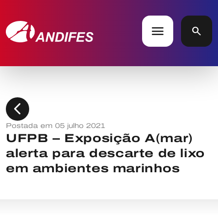
menu
search
chevron_left
Postada em 05 julho 2021
UFPB – Exposição A(mar)
alerta para descarte de lixo
em ambientes marinhos