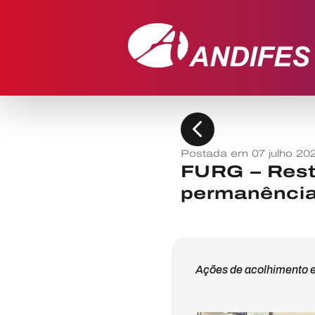
chevron_left
Postada em 07 julho 20
FURG – Resta
permanência
Ações de acolhimento e 