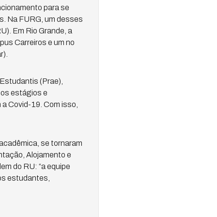
uncionamento para se
as. Na FURG, um desses
RU). Em Rio Grande, a
us Carreiros e um no
r).
Estudantis (Prae),
os estágios e
m a Covid-19. Com isso,
 acadêmica, se tornaram
ntação, Alojamento e
dem do RU: “a equipe
os estudantes,