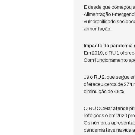
E desde que começou a 
Alimentação Emergencia
vulnerabilidade socioe
alimentação.
Impacto da pandemia 
Em 2019, o RU 1 oferece
Com funcionamento apena
Já o RU 2, que segue e
ofereceu cerca de 274 m
diminuição de 48%.
O RU CCMar atende prin
refeições e em 2020 pro
Os números apresentado
pandemia teve na vida 