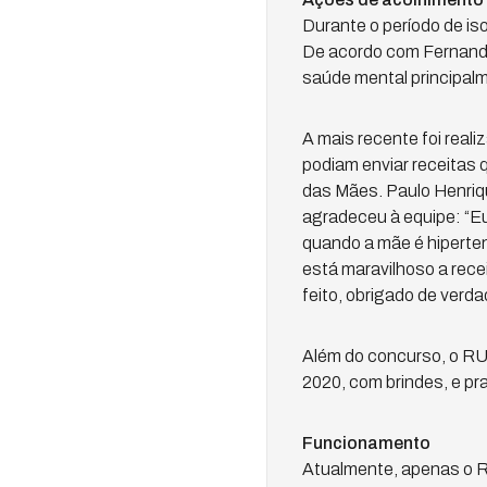
Durante o período de is
De acordo com Fernanda
saúde mental principal
A mais recente foi rea
podiam enviar receitas 
das Mães. Paulo Henriqu
agradeceu à equipe: “Eu
quando a mãe é hiperte
está maravilhoso a rece
feito, obrigado de verd
Além do concurso, o RU
2020, com brindes, e pr
Funcionamento
Atualmente, apenas o R