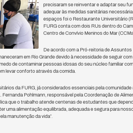
precisaram se reinventar e adaptar seu f
adequar às medidas sanitárias necessári
espaços foi o Restaurante Universitário (
FURG conta com dois RUs dentro do Camp
Centro de Convívio Meninos do Mar (CCMa
De acordo com a Pró-reitoria de Assuntos 
aneceram em Rio Grande devido à necessidade de seguir com 
r medo de contaminar pessoas idosas do seu núcleo familiar co
m levar conforto através da comida.
sitários da FURG, já considerados essenciais pela comunidade
a. Fernanda Pohlmann, responsável pela Coordenação de Alime
plica que o trabalho atende centenas de estudantes que depen
er uma alimentação equilibrada, adequada e segura para noss
ela manutenção da vida”.