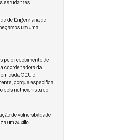
os estudantes.
ndo de Engenharia de
“Começamos um uma
is pelo recebimento de
 a coordenadora da
as em cada CEU é
tente, porque especifica
o pela nutricionista do
ção de vulnerabilidade
za um auxílio