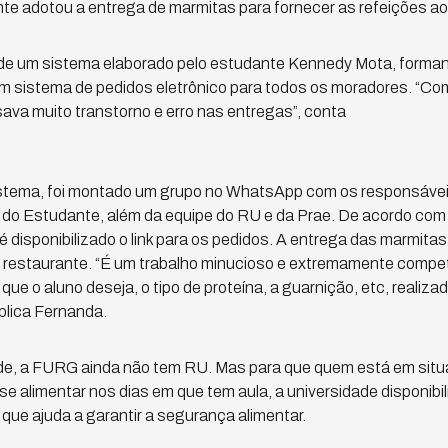
rante adotou a entrega de marmitas para fornecer as refeições a
e um sistema elaborado pelo estudante Kennedy Mota, forma
um sistema de pedidos eletrônico para todos os moradores. 
sava muito transtorno e erro nas entregas”, conta
 sistema, foi montado um grupo no WhatsApp com os responsáve
do Estudante, além da equipe do RU e da Prae. De acordo com
 é disponibilizado o link para os pedidos. A entrega das marmit
o restaurante. “É um trabalho minucioso e extremamente compe
ue o aluno deseja, o tipo de proteína, a guarnição, etc, realizad
plica Fernanda.
e, a FURG ainda não tem RU. Mas para que quem está em situa
 alimentar nos dias em que tem aula, a universidade disponibili
 que ajuda a garantir a segurança alimentar.