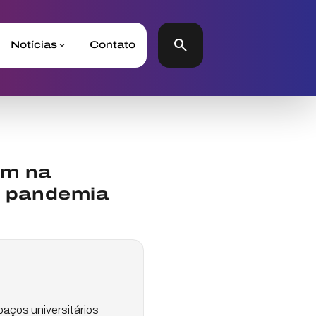
search
Notícias
Contato
am na
e pandemia
aços universitários