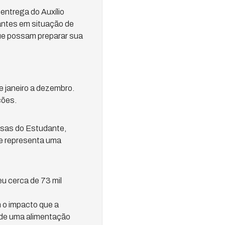
ntrega do Auxílio
antes em situação de
ue possam preparar sua
e janeiro a dezembro.
ções.
asas do Estudante,
ue representa uma
u cerca de 73 mil
 o impacto que a
 de uma alimentação