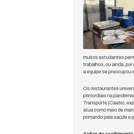
muitos estudantes perm
trabalhos, ou ainda, po
a equipe se preocupou e
Os restaurantes univer
primordiais na pandemi
Transporte (Caate), ex
atua como meio de mant
primando pela saúde e p
Ações de acolhimento