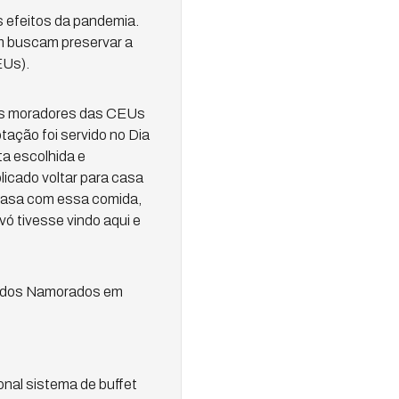
s efeitos da pandemia.
m buscam preservar a
EUs).
 Os moradores das CEUs
ação foi servido no Dia
a escolhida e
icado voltar para casa
 casa com essa comida,
ó tivesse vindo aqui e
ia dos Namorados em
nal sistema de buffet