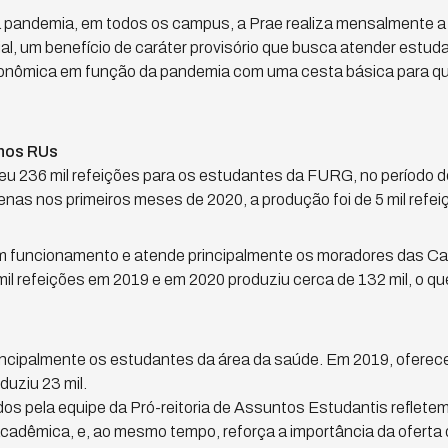
pandemia, em todos os campus, a Prae realiza mensalmente a e
l, um benefício de caráter provisório que busca atender estud
conômica em função da pandemia com uma cesta básica para q
nos RUs
u 236 mil refeições para os estudantes da FURG, no período d
s nos primeiros meses de 2020, a produção foi de 5 mil refei
m funcionamento e atende principalmente os moradores das C
il refeições em 2019 e em 2020 produziu cerca de 132 mil, o q
cipalmente os estudantes da área da saúde. Em 2019, oferece
duziu 23 mil.
s pela equipe da Pró-reitoria de Assuntos Estudantis refletem
acadêmica, e, ao mesmo tempo, reforça a importância da oferta