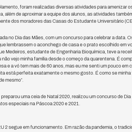
olamento, foram realizadas diversas atividades para amenizar o
, além de aproximar a equipe dos alunos, as atividades també
mente dos moradores das Casas do Estudante Universitário (C
lizada no Dia das Mães, com um concurso para celebrar a data.
que lembrassem o aconchego de casa e o prato escolhido em vot
e Medeiros, estudante de Engenharia Bioquímica, teve a receit
 não vejo minha família desde o começo da quarentena. É compl
nsa e a vó tem mais de 60 anos, mas eu me senti um pouco em
ita está perfeita exatamente o mesmo gosto. É como se minha v
ade mesmo”.
 preparou uma ceia de Natal 2020, realizou um concurso de D
atos especiais na Páscoa 2020 e 2021.
U 2 segue em funcionamento. Em razão da pandemia, o tradicio