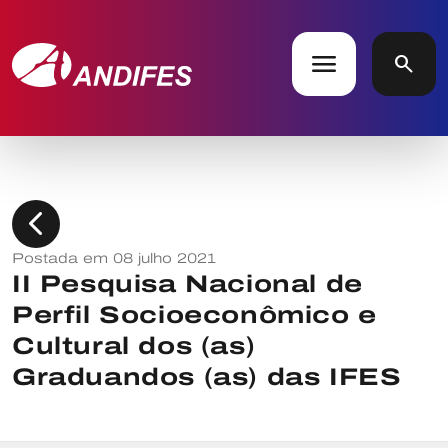
menu
search
chevron_left
Postada em 08 julho 2021
II Pesquisa Nacional de
Perfil Socioeconômico e
Cultural dos (as)
Graduandos (as) das IFES