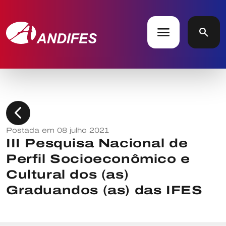
menu
search
chevron_left
Postada em 08 julho 2021
III Pesquisa Nacional de
Perfil Socioeconômico e
Cultural dos (as)
Graduandos (as) das IFES