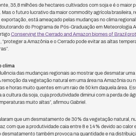
ente, 35,8 milhões de hectares cultivados com soja e é o maior 
Mas o futuro lucrativo da maior commodity agrícola brasileira, 
 exportação, está ameaçado pelas mudanças no clima regional
doutorando do Programa de Pós-Graduação em Meteorologia Ap
rtigo
Conserving the Cerrado and Amazon biomes of Brazil pro
g
, “proteger a Amazônia e o Cerrado pode evitar as altas temper
ras”.
 clima
nfluência das mudanças regionais ao mostrar que desmatar uma 
. “A remoção da vegetação natural em uma área na Amazônia ou
ias e horas muito quentes em um raio de 50 km daquela área. E
ra a cultura da soja, cuja produtividade diminui com a perda de ág
mperaturas muito altas”, afirmou Gabriel.
ularam que um desmatamento de 30% da vegetação natural, nu
 faz com que a produtividade caia entre 8 e 14% devido ao calor
 o desmatamento também provoca na quantidade e na distribuiç