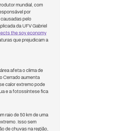
produtor mundial, com
responsável por
 causadas pelo
licada da UFV Gabriel
tects the soy economy
aturas que prejudicam a
área afeta o clima de
 no Cerrado aumenta
sse calor extremo pode
ua e a fotossíntese fica
m raio de 50 km de uma
 extremo. Isso sem
ão de chuvas na região,