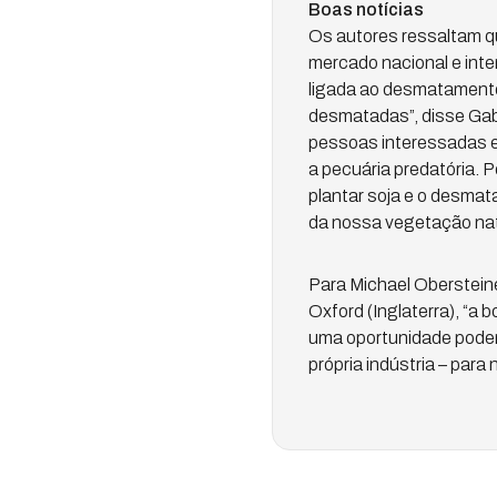
Boas notícias
Os autores ressaltam qu
mercado nacional e inte
ligada ao desmatamento
desmatadas”, disse Gabr
pessoas interessadas e
a pecuária predatória. 
plantar soja e o desmat
da nossa vegetação nat
Para Michael Obersteine
Oxford (Inglaterra), “a
uma oportunidade podero
própria indústria – para