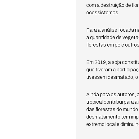
com a destruição de flo
ecossistemas.
Para a análise focada 
a quantidade de vegetaç
florestas em pé e outr
Em 2019, a soja constit
que tiveram a participa
tivessem desmatado, o q
Ainda para os autores,
tropical contribui para
das florestas do mundo
desmatamento tem impac
extremo local e diminuin