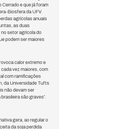
o Cerrado e que já foram
era-Biosfera da UFV.
perdas agrícolas anuais
untas, as duas
no setor agrícola do
que podem ser maiores
ovoca calor extremo e
 cada vez maiores, com
cal com ramificações
h, da Universidade Tufts
ais não devam ser
rasileira são graves”.
ativa gera, ao regular o
eita da soja perdida