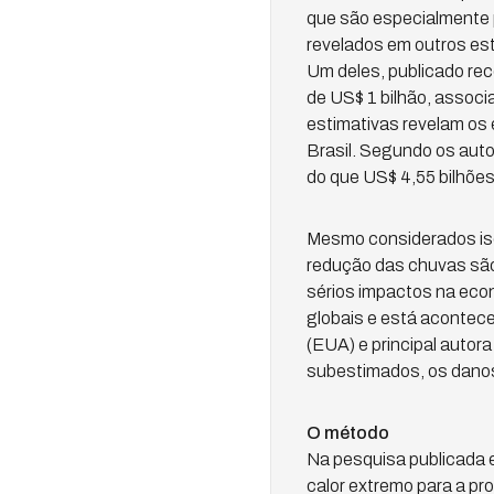
que são especialmente p
revelados em outros es
Um deles, publicado re
de US$ 1 bilhão, assoc
estimativas revelam os
Brasil. Segundo os auto
do que US$ 4,55 bilhões
Mesmo considerados is
redução das chuvas sã
sérios impactos na econ
globais e está acontece
(EUA) e principal autor
subestimados, os danos
O método
Na pesquisa publicada e
calor extremo para a pr