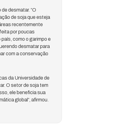
o de desmatar. “O
zação de soja que esteja
 áreas recentemente
feita por poucas
 país, como o garimpo e
 querendo desmatar para
anhar com a conservação
icas da Universidade de
ar. O setor de soja tem
so, ele beneficia sua
ática global”, afirmou.