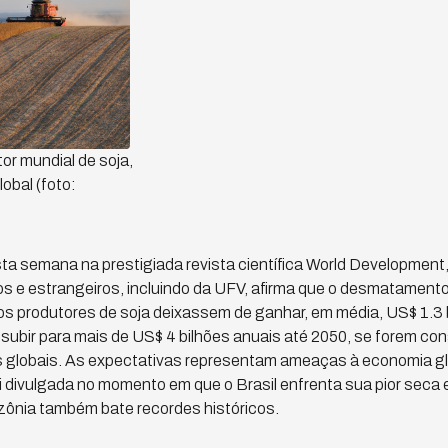
tor mundial de soja,
bal (foto:
a semana na prestigiada revista científica World Development,
os e estrangeiros, incluindo da UFV, afirma que o desmatament
s produtores de soja deixassem de ganhar, em média, US$ 1.3 b
 subir para mais de US$ 4 bilhões anuais até 2050, se forem co
 globais. As expectativas representam ameaças à economia gl
oi divulgada no momento em que o Brasil enfrenta sua pior seca
nia também bate recordes históricos.