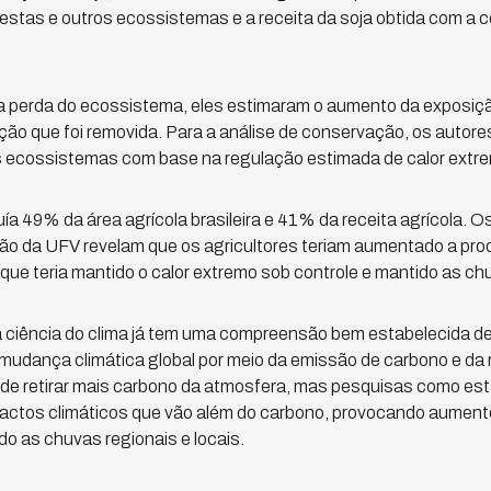
restas e outros ecossistemas e a receita da soja obtida com a
na perda do ecossistema, eles estimaram o aumento da exposiçã
ão que foi removida. Para a análise de conservação, os autore
os ecossistemas com base na regulação estimada de calor extr
uía 49% da área agrícola brasileira e 41% da receita agrícola. 
ção da UFV revelam que os agricultores teriam aumentado a pr
ue teria mantido o calor extremo sob controle e mantido as ch
 a ciência do clima já tem uma compreensão bem estabelecida
 a mudança climática global por meio da emissão de carbono e d
 de retirar mais carbono da atmosfera, mas pesquisas como e
tos climáticos que vão além do carbono, provocando aumento 
do as chuvas regionais e locais.