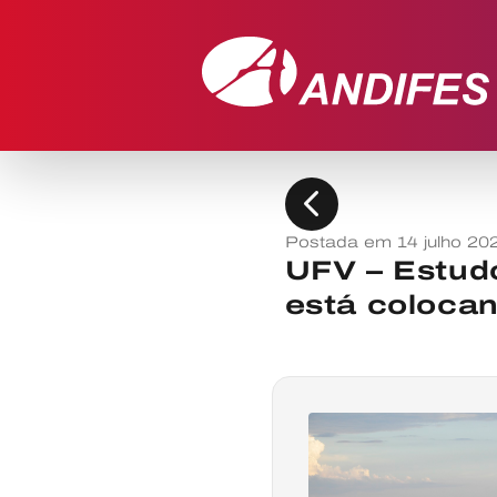
chevron_left
Postada em 14 julho 20
UFV – Estud
está colocan