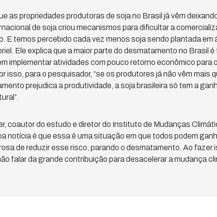
e as propriedades produtoras de soja no Brasil já vêm deixand
rnacional de soja criou mecanismos para dificultar a comerciali
. E temos percebido cada vez menos soja sendo plantada em
iel. Ele explica que a maior parte do desmatamento no Brasil é 
m implementar atividades com pouco retorno econômico para o
Por isso, para o pesquisador, “se os produtores já não vêm mais
amento prejudica a produtividade, a soja brasileira só tem a g
ural”.
r, coautor do estudo e diretor do Instituto de Mudanças Climát
 boa notícia é que essa é uma situação em que todos podem ganh
sa de reduzir esse risco, parando o desmatamento. Ao fazer is
 não falar da grande contribuição para desacelerar a mudança clim