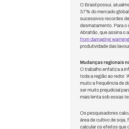
O Brasil possui, atualm
37% do mercado global. 
sucessivos recordes de
desmatamento. Para o 
Abrahão, que assina o a
from damaging warmin
produtividade das lavou
Mudanças regionais no
O trabalho enfatiza a i
toda a região ao redor
muito a frequência de d
ser muito prejudicial pa
mais lenta sob essas te
Os pesquisadores calc
área de cultivo de soja,
calcular os efeitos que