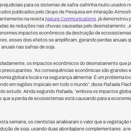
rejudiciais para os sistemas de safra-safrinha muito usados n
tudos publicados pelo Grupo de Pesquisa em Interação Atmosf
centemente na revista
Nature Communications
, já demonstrou 
iadas às reduções nas chuvas causadas pelo desmatamento. J
 enormes impactos econômicos da destruição de ecossistemas 
res, esses dois efeitos se amplificam, gerando perdas anuais 
 anuais nas safras de soja.
oladamente, os impactos econômicos do desmatamento que pr
o preocupantes. “As consequências econômicas são grandes e
omia global e local e na segurança alimentar. É um problema lo
ndo em regiões tropicais em todo o mundo”, disse Rafaela Flac
a do estudo. Ainda segundo Rafaela, “embora os impactos glob
 que a perda de ecossistemas está causando para a economia b
sta semana, os cientistas analisaram o valor que a vegetação n
odução de soja, usando duas abordagens complementares: a rec