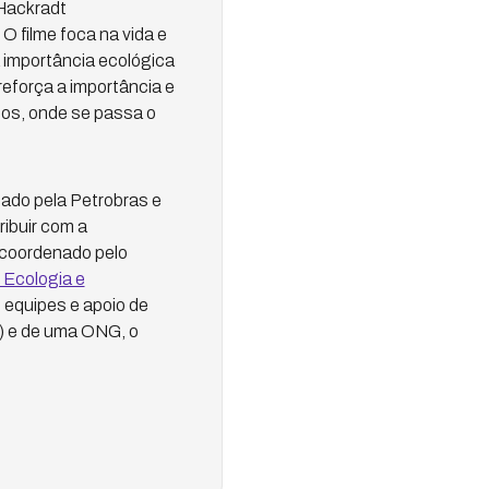
 Hackradt
 filme foca na vida e
a importância ecológica
eforça a importância e
hos, onde se passa o
nado pela Petrobras e
ribuir com a
é coordenado pelo
 Ecologia e
equipes e apoio de
) e de uma ONG, o