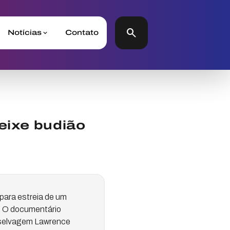
search
Notícias
Contato
eixe budião
 para estreia de um
s. O documentário
da selvagem Lawrence