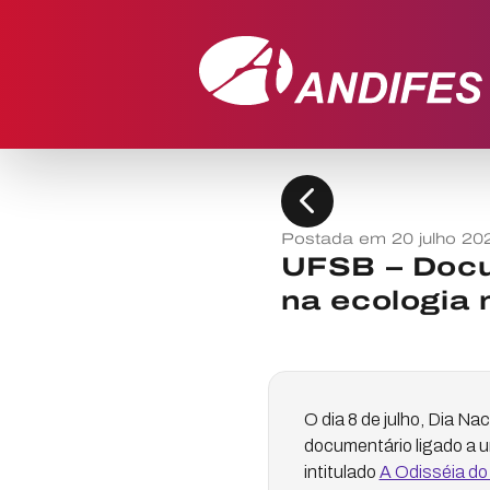
chevron_left
Postada em 20 julho 20
UFSB – Docu
na ecologia 
O dia 8 de julho, Dia Na
documentário ligado a u
intitulado
A Odisséia do