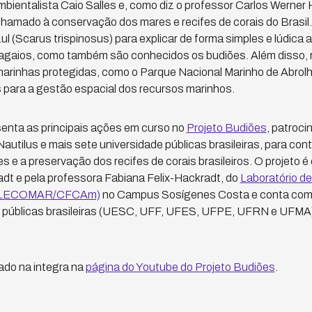
ambientalista Caio Salles e, como diz o professor Carlos Werner
mado à conservação dos mares e recifes de corais do Brasil. O
ul (Scarus trispinosus) para explicar de forma simples e lúdica 
agaios, como também são conhecidos os budiões. Além disso, r
marinhas protegidas, como o Parque Nacional Marinho de Abrol
 para a gestão espacial dos recursos marinhos.
nta as principais ações em curso no
Projeto Budiões
, patroci
 Nautilus e mais sete universidade públicas brasileiras, para cont
 e a preservação dos recifes de corais brasileiros. O projeto 
dt e pela professora Fabiana Felix-Hackradt, do
Laboratório de
 (LECOMAR/CFCAm)
no Campus Sosígenes Costa e conta com 
s públicas brasileiras (UESC, UFF, UFES, UFPE, UFRN e UFMA
ado na integra na
página do Youtube do Projeto Budiões
.