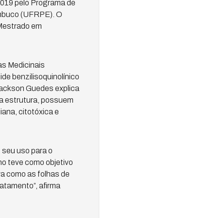
 2019 pelo Programa de
ambuco (UFRPE). O
 Mestrado em
as Medicinais
de benzilisoquinolínico
Jackson Guedes explica
ua estrutura, possuem
iana, citotóxica e
o seu uso para o
o teve como objetivo
ra como as folhas de
ratamento”, afirma