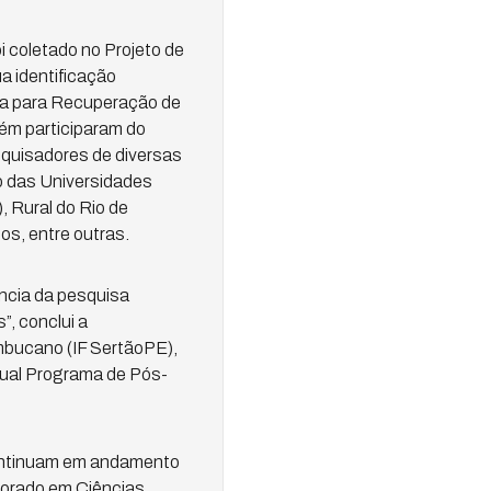
i coletado no Projeto de
ua identificação
cia para Recuperação de
ém participaram do
squisadores de diversas
lo das Universidades
 Rural do Rio de
s, entre outras.
ncia da pesquisa
”, conclui a
mbucano (IF SertãoPE),
ual Programa de Pós-
continuam em andamento
torado em Ciências