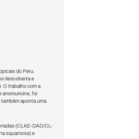
opicais do Peru,
foi descoberta e
. O trabalho com a
 anomuricina, foi
igo também aponta uma
hifenadas (CLAE-DAD/CL-
ona squamosa) e