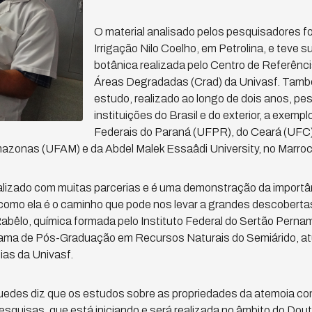
O material analisado pelos pesquisadores fo
Irrigação Nilo Coelho, em Petrolina, e teve s
botânica realizada pelo Centro de Referên
Áreas Degradadas (Crad) da Univasf. Tamb
estudo, realizado ao longo de dois anos, pe
instituições do Brasil e do exterior, a exemp
Federais do Paraná (UFPR), do Ceará (UFC),
azonas (UFAM) e da Abdel Malek Essaâdi University, no Marroco
ealizado com muitas parcerias e é uma demonstração da importâ
e como ela é o caminho que pode nos levar a grandes descobertas
bêlo, química formada pelo Instituto Federal do Sertão Perna
ama de Pós-Graduação em Recursos Naturais do Semiárido, at
as da Univasf.
edes diz que os estudos sobre as propriedades da atemoia 
squisas, que está iniciando e será realizada no âmbito do Dou