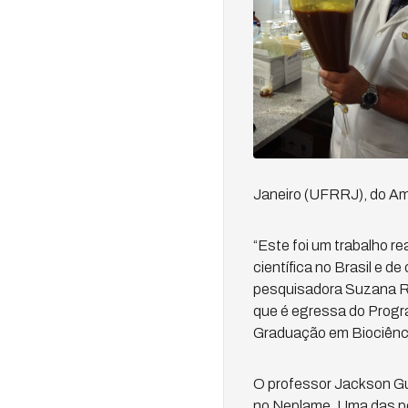
Janeiro (UFRRJ), do Am
“Este foi um trabalho r
científica no Brasil e d
pesquisadora Suzana Ra
que é egressa do Progr
Graduação em Biociênci
O professor Jackson Gu
no Neplame. Uma das pe