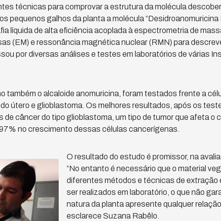
entes técnicas para comprovar a estrutura da molécula descobe
dos pequenos galhos da planta a molécula “Desidroanomuricina N
ia líquida de alta eficiência acoplada à espectrometria de mas
as (EM) e ressonância magnética nuclear (RMN) para descreve
sou por diversas análises e testes em laboratórios de várias In
o também o alcaloide anomuricina, foram testados frente a célul
 do útero e glioblastoma. Os melhores resultados, após os teste
 de câncer do tipo glioblastoma, um tipo de tumor que afeta o
7,97% no crescimento dessas células cancerígenas.
O resultado do estudo é promissor, na aval
“No entanto é necessário que o material veg
diferentes métodos e técnicas de extração
ser realizados em laboratório, o que não ga
natura da planta apresente qualquer relação
esclarece Suzana Rabêlo.