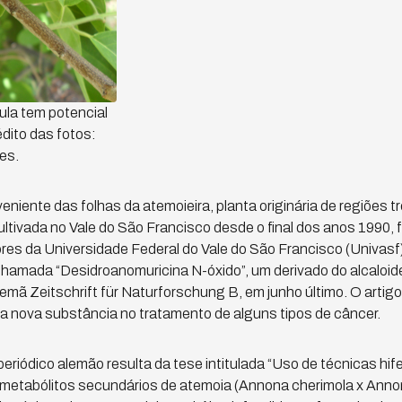
ula tem potencial
édito das fotos:
es.
iente das folhas da atemoieira, planta originária de regiões tr
ltivada no Vale do São Francisco desde o final dos anos 1990, 
res da Universidade Federal do Vale do São Francisco (Univasf)
hamada “Desidroanomuricina N-óxido”, um derivado do alcaloide
alemã Zeitschrift für Naturforschung B, em junho último. O art
a nova substância no tratamento de alguns tipos de câncer.
periódico alemão resulta da tese intitulada “Uso de técnicas 
e metabólitos secundários de atemoia (Annona cherimola x Ann