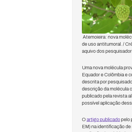
Atemoieira: nova moléc
de uso antitumoral. / Cr
aquivo dos pesquisador
Uma nova molécula proven
Equador e Colômbia e cu
descrita por pesquisado
descrição da molécula c
publicado pela revista 
possível aplicação dess
O
artigo publicado
pelo 
EM) na identificação d