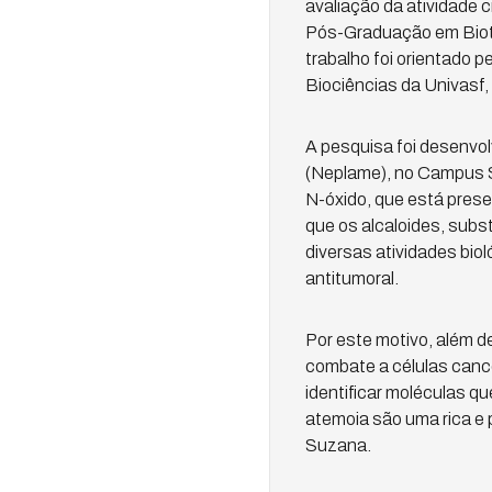
avaliação da atividade 
Pós-Graduação em Biote
trabalho foi orientado 
Biociências da Univasf
A pesquisa foi desenvol
(Neplame), no Campus Se
N-óxido, que está pres
que os alcaloides, subs
diversas atividades biol
antitumoral.
Por este motivo, além de
combate a células canc
identificar moléculas q
atemoia são uma rica e 
Suzana.