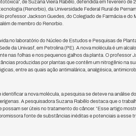
citotóxica”, de Suzana Vieira Rabêlo, defendida em fevereiro de
cnologia (Renorbio), da Universidade Federal Rural de Pern
pelo professor Jackson Guedes, do Colegiado de Farmácia e do
, além de membro do Renorbio.
vida no laboratório do Núcleo de Estudos e Pesquisas de Plant
de da Univasf, em Petrolina (PE). A nova molécula é um alcaloi
ente nas folhas e nos pequenos galhos da planta. O professor 
tâncias produzidas por plantas que contêm um nitrogênio na s
ógicas, entre as quais ação antimalárica, analgésica, antimicrob
 identificar a nova molécula, a pesquisa se deteve na análise d
erígenas. A pesquisadora Suzana Rabêlo destaca que o trabalh
ue possam ser úteis no tratamento do câncer. “Esse artigo most
promissora fonte de substâncias inéditas e potenciais a esse t