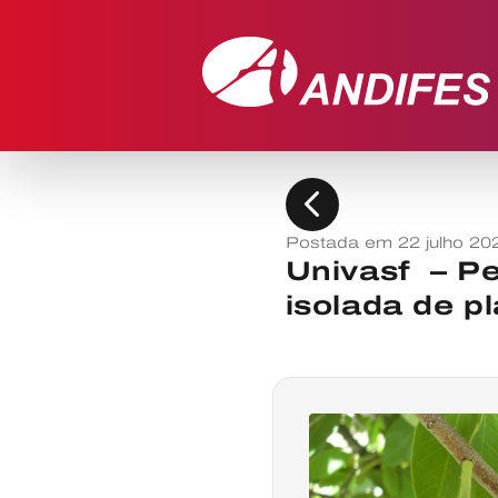
chevron_left
Postada em 22 julho 20
Univasf – P
isolada de p