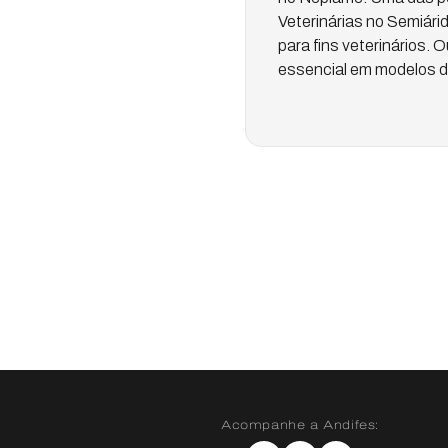
Veterinárias no Semiárid
para fins veterinários.
essencial em modelos d
Acompanhe a Andifes: