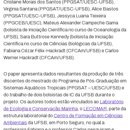
Crislaine Morais dos Santos (PPGSAT/UESC-UFSB),
Virginia Santana (PPGSAT/UESC-UFSB), Alice Bastos
(PPGSAT/UESC-UFSB), Jessyca Luana Teixeira
(PPGCEB/UESC), Mateus Alexander Campeche Gama
(bolsista de Iniciação Científica no curso de Oceanologia da
UFSB), Sara Buttrose Kennedy (bolsista de Iniciação
Científica no curso de Ciências Biológicas da UFSB),
Fabiana Cézar Félix-Hackradt (CFCAm/UFSB) e Carlos
Werner Hackradt (CFCAm/UFSB).
O paper apresenta dados resultantes da produção de três
discentes do mestrado do Programa de Pós-Graduação em
Sistemas Aquáticos Tropicais (PPGSAT – UESC/UFSB) e
do trabalho de dois bolsistas de IC da UFSB durante o
projeto. Os autores todos estão vinculados ao
Laboratório
de Ecologia e Conservação Marinha
, o
LECOMAR
, parte da
estrutura laboratorial do
Centro de Formação em Ciências
Ambientais
da UFSB, em Porto Seguro, no qual a
professora Fabiana e o professor Carlos pesquisam e