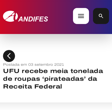
menu
search
chevron_left
Postada em 03 setembro 2021
UFU recebe meia tonelada
de roupas ‘pirateadas’ da
Receita Federal