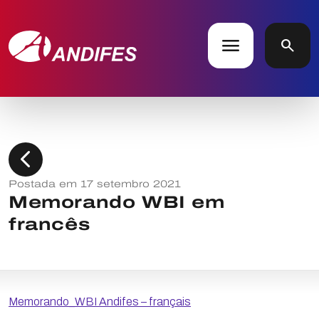
menu
search
chevron_left
Postada em 17 setembro 2021
Memorando WBI em
francês
Memorando_WBI Andifes – français