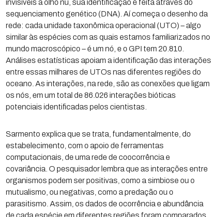
invisíveis a olho nu, sua identificação é feita através do
sequenciamento genético (DNA). Aí começa o desenho da
rede: cada unidade taxonômica operacional (UTO) – algo
similar às espécies com as quais estamos familiarizados no
mundo macroscópico – é um nó, e o GPI tem 20.810.
Análises estatísticas apoiam a identificação das interações
entre essas milhares de UTOs nas diferentes regiões do
oceano. As interações, na rede, são as conexões que ligam
os nós, em um total de 86.026 interações bióticas
potenciais identificadas pelos cientistas.
Sarmento explica que se trata, fundamentalmente, do
estabelecimento, com o apoio de ferramentas
computacionais, de uma rede de coocorrência e
covariância. O pesquisador lembra que as interações entre
organismos podem ser positivas, como a simbiose ou o
mutualismo, ou negativas, como a predação ou o
parasitismo. Assim, os dados de ocorrência e abundância
de cada espécie em diferentes regiões foram comparados