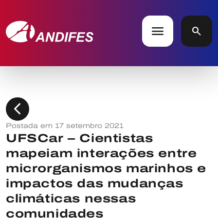
menu
search
chevron_left
Postada em 17 setembro 2021
UFSCar – Cientistas
mapeiam interações entre
microrganismos marinhos e
impactos das mudanças
climáticas nessas
comunidades