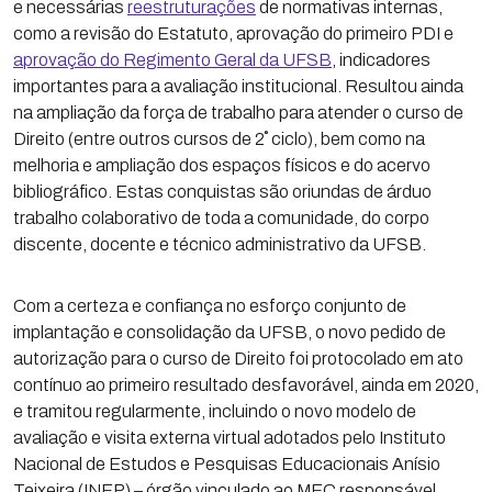
e necessárias
reestruturações
de normativas internas,
como a revisão do Estatuto, aprovação do primeiro PDI e
aprovação do Regimento Geral da UFSB
, indicadores
importantes para a avaliação institucional. Resultou ainda
na ampliação da força de trabalho para atender o curso de
Direito (entre outros cursos de 2˚ ciclo), bem como na
melhoria e ampliação dos espaços físicos e do acervo
bibliográfico. Estas conquistas são oriundas de árduo
trabalho colaborativo de toda a comunidade, do corpo
discente, docente e técnico administrativo da UFSB.
Com a certeza e confiança no esforço conjunto de
implantação e consolidação da UFSB, o novo pedido de
autorização para o curso de Direito foi protocolado em ato
contínuo ao primeiro resultado desfavorável, ainda em 2020,
e tramitou regularmente, incluindo o novo modelo de
avaliação e visita externa virtual adotados pelo Instituto
Nacional de Estudos e Pesquisas Educacionais Anísio
Teixeira (INEP) – órgão vinculado ao MEC responsável