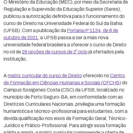
O Ministério da Educação (MEC), por meio da Secretaria de
Regulação e Supervisão da Educação Superior (Seres),
publicou a autorização definitiva para o funcionamento do
curso de Direito na Universidade Federal do Sul da Bahia
(UFSB). Com a publicação da
Portaria nº 1134, de 8 de
outubro de 2021
, a UFSB passa a ser a mais nova
universidade federal brasileira a oferecer o curso de Direito
no rol de
26 opções de cursos de 2˚ ciclo
já ofertados pela
instituição.
A
matriz curricular do curso de Direito
oferecido no
Centro
de Formação em Ciências Humanas e Sociais (CFCHS)
do
Campus Sosígenes Costa (CSC) da UFSB, localizado no
município de Porto Seguro-BA, em conformidade com as
Diretrizes Curriculares Nacionais, privilegia uma formação
humanística e técnico-profissional para estudantes, com a
devida qualificação nos eixos de Formação Geral, Técnico-
Jurídico e Prático-Profissional. Para atingir essa formação
sólida e ampla, a matriz curricular compreende a oferta de