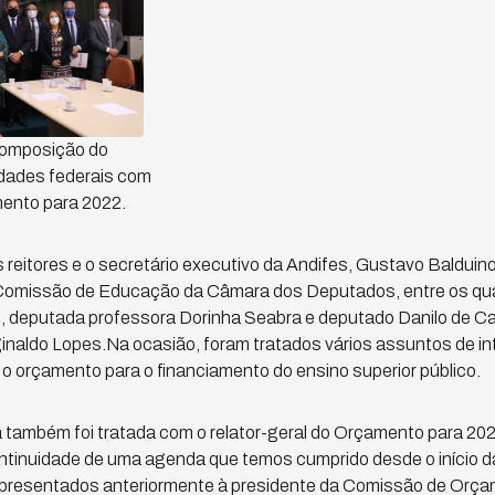
ecomposição do
dades federais com
mento para 2022.
os reitores e o secretário executivo da Andifes, Gustavo Balduin
omissão de Educação da Câmara dos Deputados, entre os quais
, deputada professora Dorinha Seabra e deputado Danilo de C
inaldo Lopes.Na ocasião, foram tratados vários assuntos de i
e o orçamento para o financiamento do ensino superior público.
 também foi tratada com o relator-geral do Orçamento para 20
ntinuidade de uma agenda que temos cumprido desde o início d
 apresentados anteriormente à presidente da Comissão de Orç