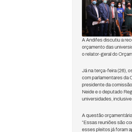
A Andifes discutiu a r
orçamento das universi
o relator-geral do Orça
Já na terça-feira (26), 
com parlamentares da C
presidente da comissão
Neide e o deputado Reg
universidades, inclusiv
A questão orçamentária
“Essas reuniões são co
esses pleitos já foram