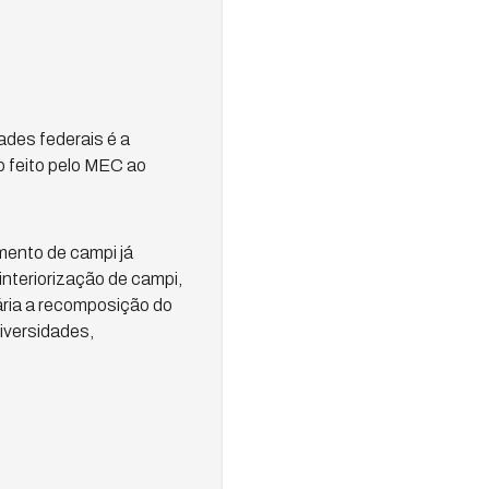
ades federais é a
o feito pelo MEC ao
mento de campi já
interiorização de campi,
ária a recomposição do
iversidades,