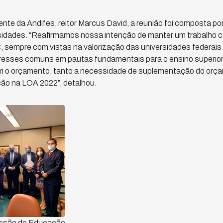
te da Andifes, reitor Marcus David, a reunião foi composta por 
rsidades. “Reafirmamos nossa intenção de manter um trabalho c
, sempre com vistas na valorização das universidades federais b
resses comuns em pautas fundamentais para o ensino superior
o orçamento, tanto a necessidade de suplementação do orçam
o na LOA 2022”, detalhou.
issão de Educação