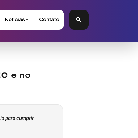
search
Notícias
Contato
EC e no
lia para cumprir