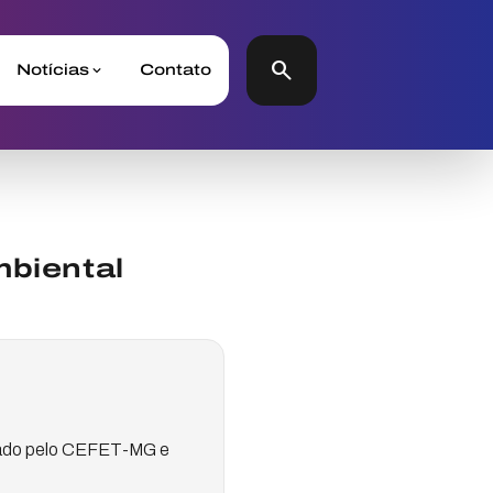
search
Notícias
Contato
mbiental
lizado pelo CEFET-MG e