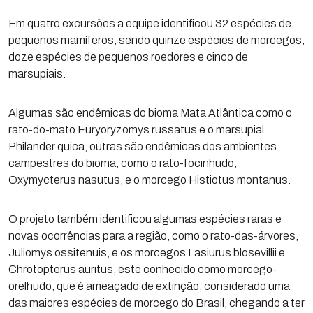
Em quatro excursões a equipe identificou 32 espécies de
pequenos mamíferos, sendo quinze espécies de morcegos,
doze espécies de pequenos roedores e cinco de
marsupiais.
Algumas são endêmicas do bioma Mata Atlântica como o
rato-do-mato Euryoryzomys russatus e o marsupial
Philander quica, outras são endêmicas dos ambientes
campestres do bioma, como o rato-focinhudo,
Oxymycterus nasutus, e o morcego Histiotus montanus.
O projeto também identificou algumas espécies raras e
novas ocorrências para a região, como o rato-das-árvores,
Juliomys ossitenuis, e os morcegos Lasiurus blosevillii e
Chrotopterus auritus, este conhecido como morcego-
orelhudo, que é ameaçado de extinção, considerado uma
das maiores espécies de morcego do Brasil, chegando a ter