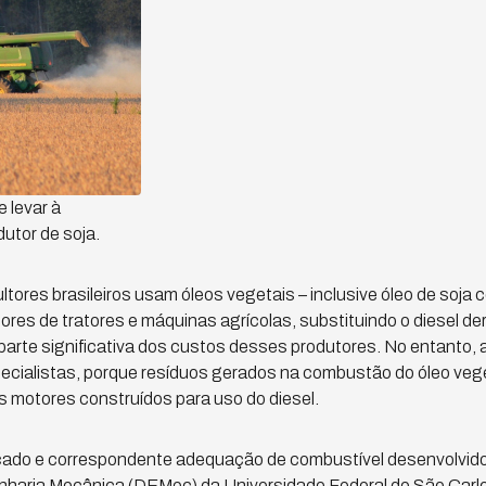
 levar à
utor de soja.
ltores brasileiros usam óleos vegetais – inclusive óleo de soja
es de tratores e máquinas agrícolas, substituindo o diesel der
arte significativa dos custos desses produtores. No entanto, 
cialistas, porque resíduos gerados na combustão do óleo vege
s motores construídos para uso do diesel.
cado e correspondente adequação de combustível desenvolvido
haria Mecânica (DEMec) da Universidade Federal de São Car