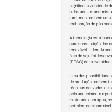
significar a viabilidade
hidratado – etanol mist
rural, mas também uma a
reabsorção de gás carb
A tecnologia está inse
para substituição dos c
renovável. Liderada por
óleo de soja foi desenv
(EESC) da Universidade
Uma das possibilidades 
de produção também tem
técnicas derivadas de s
pelo aquecimento a parti
misturado com água, res
petróleo, com bom níve