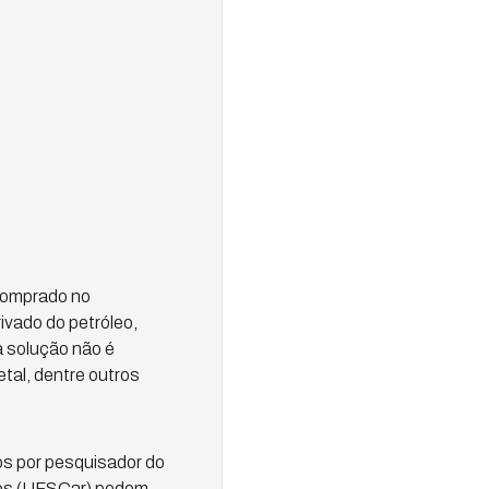
 comprado no
ivado do petróleo,
a solução não é
tal, dentre outros
s por pesquisador do
los (UFSCar) podem