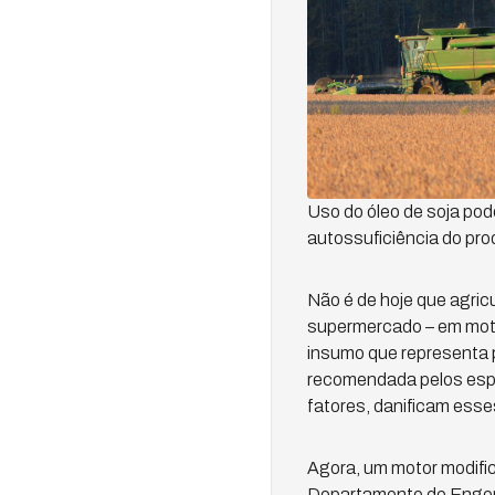
Uso do óleo de soja pode
autossuficiência do prod
Não é de hoje que agricu
supermercado – em motor
insumo que representa p
recomendada pelos espe
fatores, danificam esse
Agora, um motor modifi
Departamento de Engen