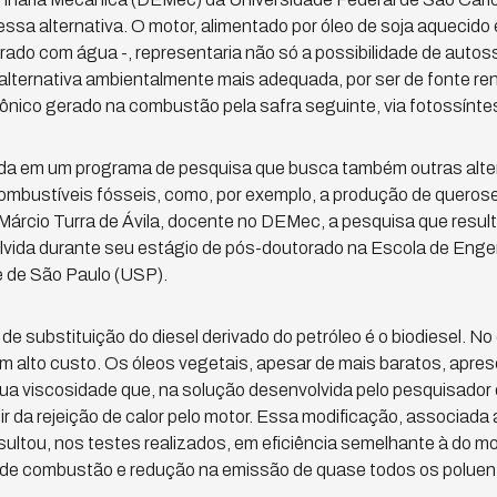
 dessa alternativa. O motor, alimentado por óleo de soja aquecido
urado com água -, representaria não só a possibilidade de autos
lternativa ambientalmente mais adequada, por ser de fonte re
ônico gerado na combustão pela safra seguinte, via fotossínte
rida em um programa de pesquisa que busca também outras alte
ombustíveis fósseis, como, por exemplo, a produção de queros
 Márcio Turra de Ávila, docente no DEMec, a pesquisa que resul
olvida durante seu estágio de pós-doutorado na Escola de Enge
 de São Paulo (USP).
de substituição do diesel derivado do petróleo é o biodiesel. N
 alto custo. Os óleos vegetais, apesar de mais baratos, apres
ua viscosidade que, na solução desenvolvida pelo pesquisador 
r da rejeição de calor pelo motor. Essa modificação, associada 
ultou, nos testes realizados, em eficiência semelhante à do mo
l de combustão e redução na emissão de quase todos os poluen