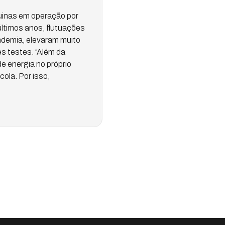
uinas em operação por
últimos anos, flutuações
ndemia, elevaram muito
es testes. “Além da
 energia no próprio
ola. Por isso,