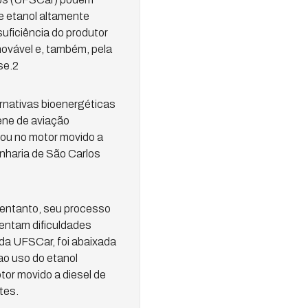
 e etanol altamente
suficiência do produtor
novável e, também, pela
se.2
rnativas bioenergéticas
ene de aviação
tou no motor movido a
nharia de São Carlos
o entanto, seu processo
entam dificuldades
da UFSCar, foi abaixada
ao uso do etanol
tor movido a diesel de
tes.