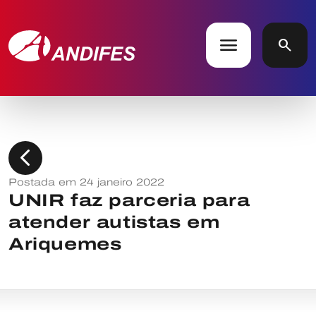
menu
search
chevron_left
Postada em 24 janeiro 2022
UNIR faz parceria para
atender autistas em
Ariquemes