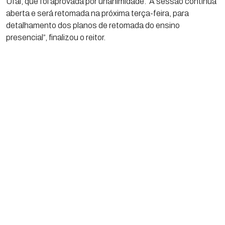
Ufal, que foi aprovada por unanimidade. “A sessão continua
aberta e será retomada na próxima terça-feira, para
detalhamento dos planos de retomada do ensino
presencial”, finalizou o reitor.