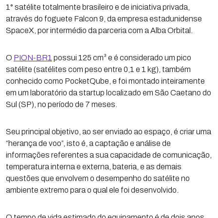
1° satélite totalmente brasileiro e de iniciativa privada,
através do foguete Falcon 9, da empresa estadunidense
SpaceX, por intermédio da parceria com a Alba Orbital.
O
PION-BR1
possui 125 cm³ e é considerado um pico
satélite (satélites com peso entre 0,1 e 1 kg), também
conhecido como PocketQube, e foi montado inteiramente
em um laboratório da startup localizado em São Caetano do
Sul (SP), no período de 7 meses.
Seu principal objetivo, ao ser enviado ao espaço, é criar uma
“herança de voo”, isto é, a captação e análise de
informações referentes a sua capacidade de comunicação,
temperatura interna e externa, bateria, e as demais
questões que envolvem o desempenho do satélite no
ambiente extremo para o qual ele foi desenvolvido.
O tempo de vida estimado do equipamento é de dois anos,