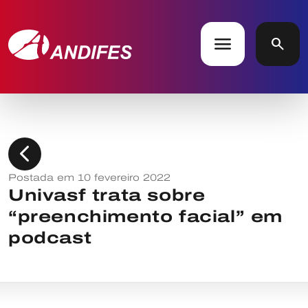
menu
search
chevron_left
Postada em 10 fevereiro 2022
Univasf trata sobre
“preenchimento facial” em
podcast