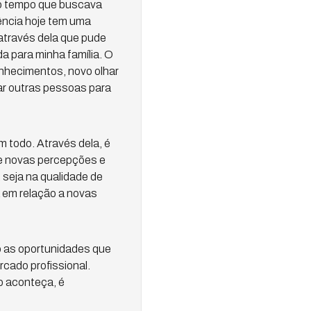
o tempo que buscava
ência hoje tem uma
 através dela que pude
da para minha família. O
onhecimentos, novo olhar
var outras pessoas para
 todo. Através dela, é
e novas percepções e
 seja na qualidade de
á em relação a novas
o as oportunidades que
rcado profissional.
o aconteça, é