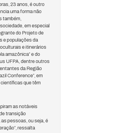
as, 23 anos, é outro
ência uma forma não
s também,
a sociedade, em especial
grante do Projeto de
s e populações da
culturais e itinerários
la amazônica” e do
us UFPA, dentre outros
sentantes da Região
razil Conference”, em
 científicas que têm
spiram as notáveis
de transição
 as pessoas, ou seja, é
eração”, ressalta