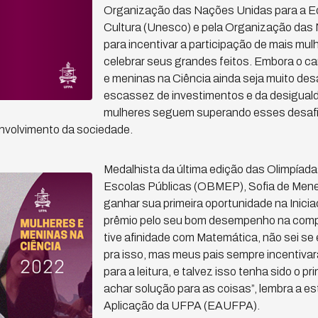
Organização das Nações Unidas para a Ed
Cultura (Unesco) e pela Organização da
para incentivar a participação de mais mul
celebrar seus grandes feitos. Embora o c
e meninas na Ciência ainda seja muito des
escassez de investimentos e da desigual
mulheres seguem superando esses desafi
envolvimento da sociedade.
Medalhista da última edição das Olimpíad
Escolas Públicas (OBMEP), Sofia de Mene
ganhar sua primeira oportunidade na Inici
prêmio pelo seu bom desempenho na compe
tive afinidade com Matemática, não sei se 
pra isso, mas meus pais sempre incentivar
para a leitura, e talvez isso tenha sido o pr
achar solução para as coisas”, lembra a e
Aplicação da UFPA (EAUFPA).