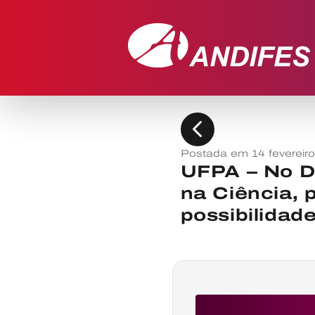
chevron_left
Postada em 14 fevereir
UFPA – No Di
na Ciência, 
possibilidad