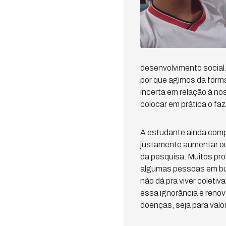
desenvolvimento social
por que agimos da forma
incerta em relação à no
colocar em prática o faze
A estudante ainda compl
justamente aumentar ou 
da pesquisa. Muitos pro
algumas pessoas em bus
não dá pra viver coleti
essa ignorância e renov
doenças, seja para valor