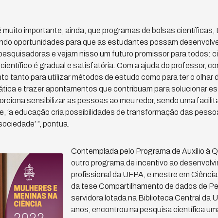
é muito importante, ainda, que programas de bolsas científicas, 
ando oportunidades para que as estudantes possam desenvolve
esquisadoras e vejam nisso um futuro promissor para todos: ci
ientífico é gradual e satisfatória. Com a ajuda do professor, c
 tanto para utilizar métodos de estudo como para ter o olhar 
tica e trazer apontamentos que contribuam para solucionar e
porciona sensibilizar as pessoas ao meu redor, sendo uma facil
re, ‘a educação cria possibilidades de transformação das pesso
ciedade’ ”, pontua.
Contemplada pelo Programa de Auxílio à Qu
outro programa de incentivo ao desenvolvi
profissional da UFPA, e mestre em Ciência
da tese Compartilhamento de dados de Pes
servidora lotada na Biblioteca Central da
anos, encontrou na pesquisa científica uma