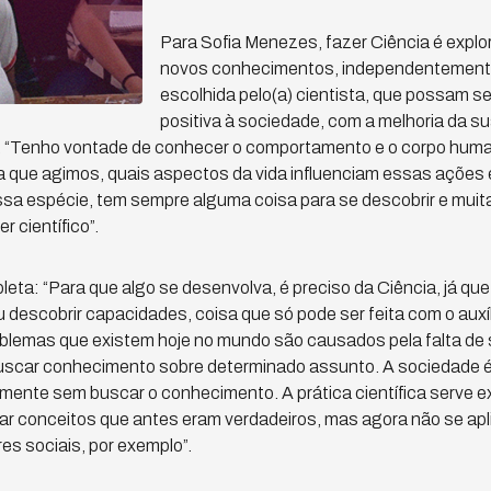
Para Sofia Menezes, fazer Ciência é explor
novos conhecimentos, independentemente
escolhida pelo(a) cientista, que possam se
positiva à sociedade, com a melhoria da su
. “Tenho vontade de conhecer o comportamento e o corpo hum
 que agimos, quais aspectos da vida influenciam essas ações e
ssa espécie, tem sempre alguma coisa para se descobrir e muit
r científico”.
eta: “Para que algo se desenvolva, é preciso da Ciência, já que
descobrir capacidades, coisa que só pode ser feita com o auxíli
blemas que existem hoje no mundo são causados pela falta de 
car conhecimento sobre determinado assunto. A sociedade é
vamente sem buscar o conhecimento. A prática científica serve 
ar conceitos que antes eram verdadeiros, mas agora não se apl
es sociais, por exemplo”.