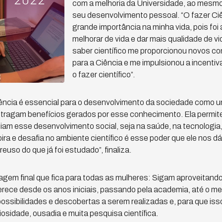
com a melhoria da Universidade, ao mesm
seu desenvolvimento pessoal. “O fazer Ci
grande importância na minha vida, pois foi
melhorar de vida e dar mais qualidade de vi
saber científico me proporcionou novos c
para a Ciência e me impulsionou a incenti
o fazer científico”.
ência é essencial para o desenvolvimento da sociedade como um
tragam benefícios gerados por esse conhecimento. Ela permit
iam esse desenvolvimento social, seja na saúde, na tecnologia,
ira e desafia no ambiente científico é esse poder que ele nos d
euso do que já foi estudado”, finaliza.
gem final que fica para todas as mulheres: Sigam aproveitand
ferece desde os anos iniciais, passando pela academia, até o me
ssibilidades e descobertas a serem realizadas e, para que iss
osidade, ousadia e muita pesquisa científica.