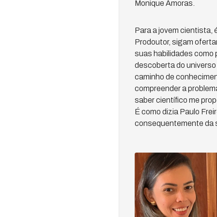
Monique Amoras.
Para a jovem cientista, 
Prodoutor, sigam ofert
suas habilidades como p
descoberta do universo c
caminho de conhecimento
compreender a problemá
saber científico me pro
É como dizia Paulo Frei
consequentemente da so