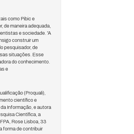
tais como Pibic e
r, de maneira adequada,
entistas e sociedade. “A
onsigo construir um
do pesquisador, de
ssas situações. Esse
itadora do conhecimento.
as e
alificação (Proquali),
mento científico e
 da Informação, e autora
quisa Científica, a
 UFPA, Rose Lisboa, 33
 forma de contribuir