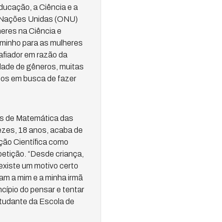
ucação, a Ciência e a
s Nações Unidas (ONU)
heres na Ciência e
aminho para as mulheres
afiador em razão da
dade de gêneros, muitas
os em busca de fazer
as de Matemática das
zes, 18 anos, acaba de
ação Científica como
tição. “Desde criança,
existe um motivo certo
am a mim e a minha irmã
incípio do pensar e tentar
studante da Escola de