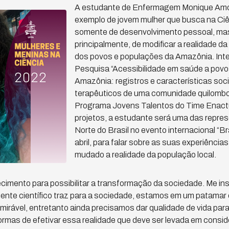
A estudante de Enfermagem Monique Amor
exemplo de jovem mulher que busca na Ci
somente de desenvolvimento pessoal, ma
principalmente, de modificar a realidade d
dos povos e populações da Amazônia. Inte
Pesquisa “Acessibilidade em saúde a povo
Amazônia: registros e características socio
terapêuticos de uma comunidade quilombo
Programa Jovens Talentos do Time Enact
projetos, a estudante será uma das repre
Norte do Brasil no evento internacional “B
abril, para falar sobre as suas experiências
mudado a realidade da população local.
cimento para possibilitar a transformação da sociedade. Me in
ente científico traz para a sociedade, estamos em um patamar 
mirável, entretanto ainda precisamos dar qualidade de vida para
rmas de efetivar essa realidade que deve ser levada em consid