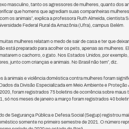
xo masculino, tanto os agressores de mulheres, quanto dos ani
erificar que homens que agrediam suas companheiras mulhere
om os animais”, explica a professora Ruth Almeida, cientista S
niversidade Federal Rural da Amazônia (Ufra), campus Belém.
uitas mulheres relatam o medo de sair de casa e ter que deixar
o está preparado para acolher os pets, apenas as mulheres. E
matarem o cachorro, o gato. Nos Estados Unidos, por exemplo, 
res, junto com crianças e animais. No Brasil não tem”, diz.
 à animais e violência doméstica contra mulheres foram signifi
Dados da Divisão Especializada em Meio Ambiente e Proteçã
020, foram registrados 75 boletins de ocorrência sobre maus t
, só nos meses de janeiro a março foram registrados 40 boleti
do de Segurança Pública e Defesa Social (Segup) registrou ma
doméstico somente no primeiro semestre de 2021. O número re
esmo período de 2020 no estado do Pará.