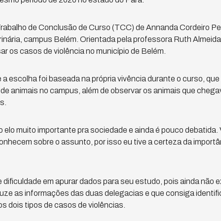
Trabalho de Conclusão de Curso (TCC) de Annanda Cordeiro Pe
inária, campus Belém. Orientada pela professora Ruth Almeida,
sar os casos de violência no município de Belém.
a escolha foi baseada na própria vivência durante o curso, que 
de animais no campus, além de observar os animais que cheg
s.
do elo muito importante pra sociedade e ainda é pouco debatida
conhecem sobre o assunto, por isso eu tive a certeza da import
de dificuldade em apurar dados para seu estudo, pois ainda não 
ruze as informações das duas delegacias e que consiga identi
os dois tipos de casos de violências.