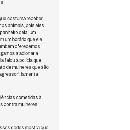
s.
que costuma receber.
 os animais, pois eles
anheiro dela, um
 um horário que ele
e também oferecemos
egamos a acionar a
a falou à polícia que
nto de mulheres que são
agressor”, lamenta
olências cometidas à
s contra mulheres,
nossos dados mostra que