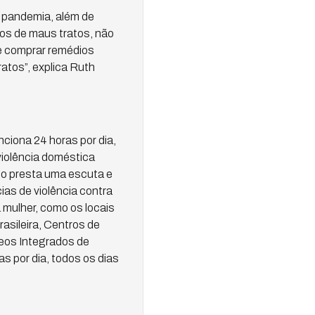
a pandemia, além de
mos de maus tratos, não
de comprar remédios
atos”, explica Ruth
ciona 24 horas por dia,
violência doméstica
ço presta uma escuta e
ias de violência contra
mulher, como os locais
asileira, Centros de
eos Integrados de
s por dia, todos os dias