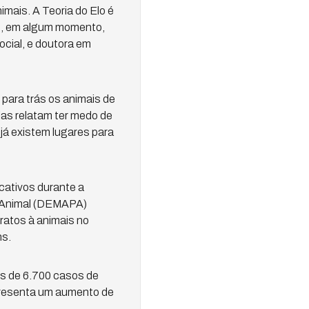
mais. A Teoria do Elo é
s, em algum momento,
ocial, e doutora em
 para trás os animais de
las relatam ter medo de
já existem lugares para
cativos durante a
o Animal (DEMAPA)
ratos à animais no
ns.
is de 6.700 casos de
presenta um aumento de