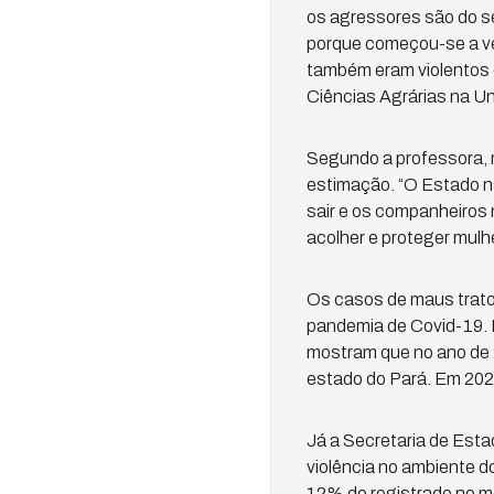
os agressores são do se
porque começou-se a v
também eram violentos c
Ciências Agrárias na U
Segundo a professora, m
estimação. “O Estado nã
sair e os companheiros 
acolher e proteger mulhe
Os casos de maus tratos
pandemia de Covid-19. 
mostram que no ano de 2
estado do Pará. Em 2021
Já a Secretaria de Esta
violência no ambiente 
12% do registrado no m