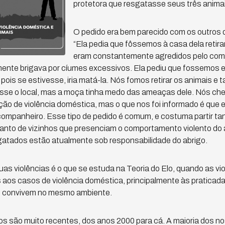
protetora que resgatasse seus três animai
O pedido era bem parecido com os outros 
“Ela pedia que fôssemos à casa dela retirar
eram constantemente agredidos pelo comp
te brigava por cíumes excessivos. Ela pediu que fossemos em
pois se estivesse, iria matá-la. Nós fomos retirar os animais 
xasse o local, mas a moça tinha medo das ameaças dele. Nós ch
ção de violência doméstica, mas o que nos foi informado é que el
companheiro. Esse tipo de pedido é comum, e costuma partir ta
uanto de vizinhos que presenciam o comportamento violento do 
sgatados estão atualmente sob responsabilidade do abrigo.
uas violências é o que se estuda na Teoria do Elo, quando as vi
aos casos de violência doméstica, principalmente às praticada
ue convivem no mesmo ambiente.
os são muito recentes, dos anos 2000 para cá. A maioria dos 