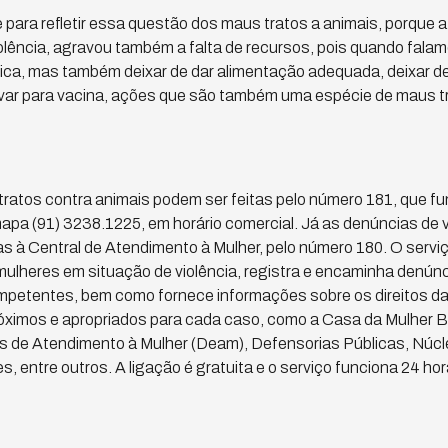
e para refletir essa questão dos maus tratos a animais, porque 
olência, agravou também a falta de recursos, pois quando fala
ísica, mas também deixar de dar alimentação adequada, deixar 
var para vacina, ações que são também uma espécie de maus tr
atos contra animais podem ser feitas pelo número 181, que fun
apa (91) 3238.1225, em horário comercial. Já as denúncias de 
 à Central de Atendimento à Mulher, pelo número 180. O servi
 mulheres em situação de violência, registra e encaminha denúnc
mpetentes, bem como fornece informações sobre os direitos da 
ximos e apropriados para cada caso, como a Casa da Mulher Br
s de Atendimento à Mulher (Deam), Defensorias Públicas, Núcl
 entre outros. A ligação é gratuita e o serviço funciona 24 hora