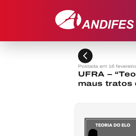
chevron_left
Postada em 16 fevereir
UFRA – “Teor
maus tratos 