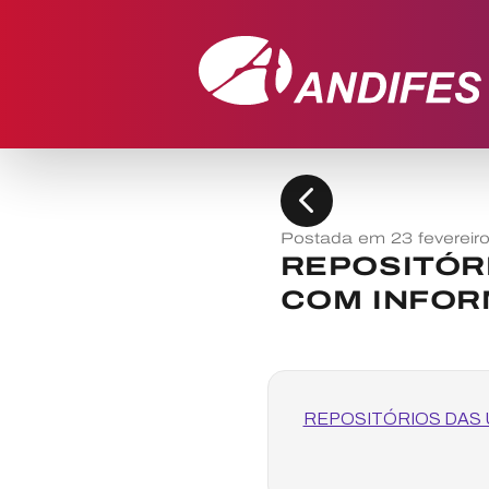
chevron_left
Postada em 23 fevereir
REPOSITÓR
COM INFOR
REPOSITÓRIOS DAS 