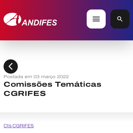
menu
search
chevron_left
Postada em 03 março 2022
Comissões Temáticas
CGRIFES
Cts CGRIFES