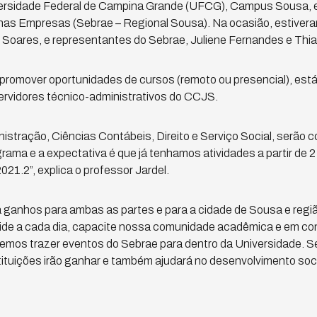
ersidade Federal de Campina Grande (UFCG), Campus Sousa, e o
nas Empresas (Sebrae – Regional Sousa). Na ocasião, estiveram
s Soares, e representantes do Sebrae, Juliene Fernandes e Thi
é promover oportunidades de cursos (remoto ou presencial), est
ervidores técnico-administrativos do CCJS.
istração, Ciências Contábeis, Direito e Serviço Social, serã
ama e a expectativa é que já tenhamos atividades a partir de 2 d
021.2”, explica o professor Jardel.
ará ganhos para ambas as partes e para a cidade de Sousa e reg
ide a cada dia, capacite nossa comunidade acadêmica e em con
mos trazer eventos do Sebrae para dentro da Universidade. S
tituições irão ganhar e também ajudará no desenvolvimento soc