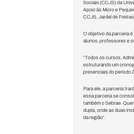
Sociais (CCJS) da Univ
Apoio às Micro e Peque
CCJS, Jardel de Freita
O objetivo da parceria 
alunos, professores e s
“Todos os cursos, Admin
estruturando um cronogr
presenciais do período 2
Para ele, a parceria tr
essa parceria se consol
também o Sebrae. Quere
dupla, onde as duas ins
da região”.