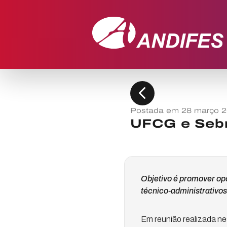
chevron_left
Postada em 28 março 
UFCG e Sebr
Objetivo é promover opo
técnico-administrativos
Em reunião realizada nes