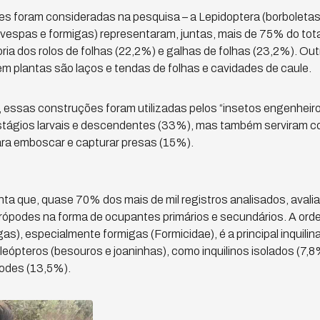
s foram consideradas na pesquisa – a Lepidoptera (borboletas
vespas e formigas) representaram, juntas, mais de 75% do tota
ria dos rolos de folhas (22,2%) e galhas de folhas (23,2%). O
em plantas são laços e tendas de folhas e cavidades de caule.
essas construções foram utilizadas pelos “insetos engenheiro
tágios larvais e descendentes (33%), mas também serviram c
ra emboscar e capturar presas (15%).
ta que, quase 70% dos mais de mil registros analisados, avali
rtrópodes na forma de ocupantes primários e secundários. A o
as), especialmente formigas (Formicidae), é a principal inquili
leópteros (besouros e joaninhas), como inquilinos isolados (7,
podes (13,5%).