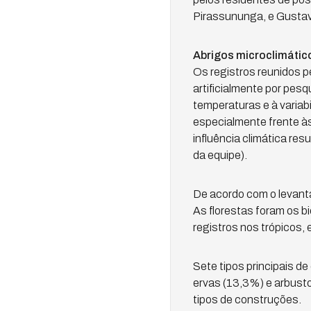
Pirassununga, e Gustav
Abrigos microclimátic
Os registros reunidos p
artificialmente por pes
temperaturas e à variab
especialmente frente à
influência climática res
da equipe).
De acordo com o levant
As florestas foram os b
registros nos trópicos,
Sete tipos principais d
ervas (13,3%) e arbusto
tipos de construções.