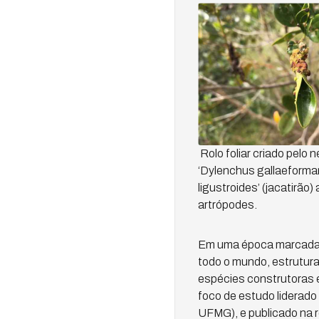
Rolo foliar criado pelo 
‘Dylenchus gallaeforma
ligustroides’ (jacatirão)
artrópodes.
Em uma época marcada p
todo o mundo, estrutura
espécies construtoras e
foco de estudo liderado
UFMG), e publicado na 