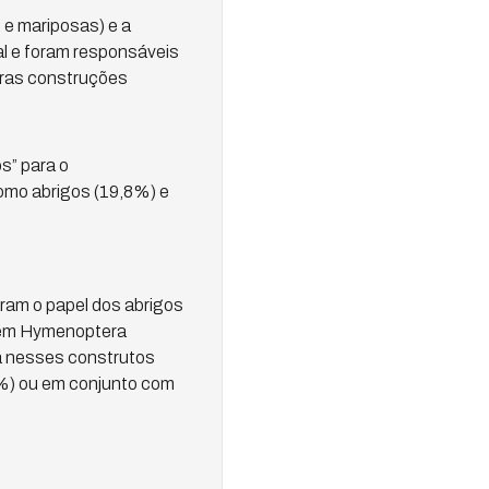
 e mariposas) e a
l e foram responsáveis
utras construções
s” para o
omo abrigos (19,8%) e
aram o papel dos abrigos
rdem Hymenoptera
na nesses construtos
8%) ou em conjunto com