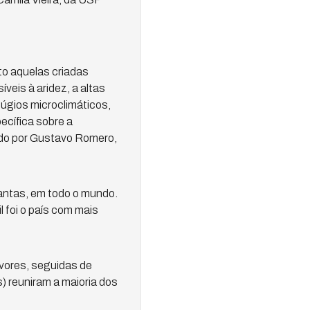
to aquelas criadas
veis à aridez, a altas
fúgios microclimáticos,
ecífica sobre a
rado por Gustavo Romero,
antas, em todo o mundo.
 foi o país com mais
rvores, seguidas de
) reuniram a maioria dos