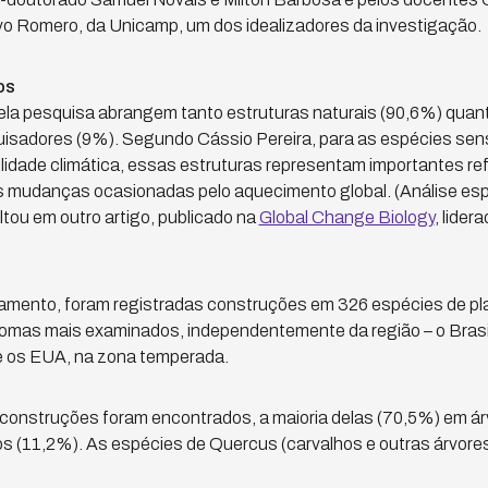
o Romero, da Unicamp, um dos idealizadores da investigação.
os
ela pesquisa abrangem tanto estruturas naturais (90,6%) quan
quisadores (9%). Segundo Cássio Pereira, para as espécies sensí
ilidade climática, essas estruturas representam importantes re
s mudanças ocasionadas pelo aquecimento global. (Análise esp
ultou em outro artigo, publicado na
Global Change Biology
, lide
amento, foram registradas construções em 326 espécies de pl
iomas mais examinados, independentemente da região – o Brasil
 e os EUA, na zona temperada.
e construções foram encontrados, a maioria delas (70,5%) em á
s (11,2%). As espécies de Quercus (carvalhos e outras árvores