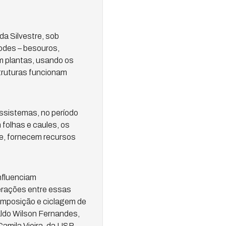
a Silvestre, sob
odes – besouros,
m plantas, usando os
struturas funcionam
ssistemas, no período
folhas e caules, os
e, fornecem recursos
nfluenciam
terações entre essas
omposição e ciclagem de
aldo Wilson Fernandes,
amila Vieira, da USP