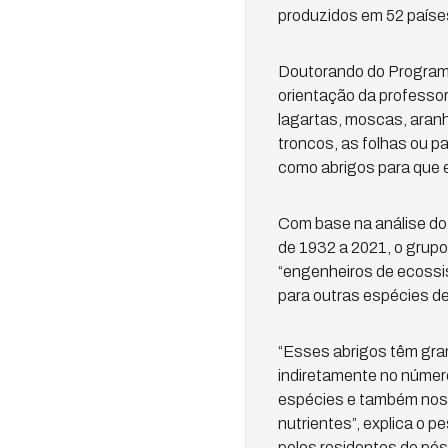
produzidos em 52 países
Doutorando do Programa
orientação da professor
lagartas, moscas, aran
troncos, as folhas ou p
como abrigos para que 
Com base na análise do 
de 1932 a 2021, o grupo
“engenheiros de ecossi
para outras espécies de
“Esses abrigos têm gra
indiretamente no número
espécies e também nos 
nutrientes”, explica o 
pelos residentes de pó