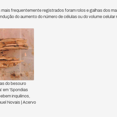
s mais frequentemente registrados foram rolos e galhas dos ma
indução do aumento do número de células ou do volume celular n
rvas do besouro
a’ em ‘Spondias
cebem inquilinos,
uel Novais | Acervo