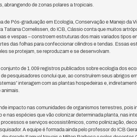
, abrangendo de zonas polares a tropicais.
 de Pós-graduação em Ecologia, Conservação e Manejo da Vid
a Tatiana Cornelissen, do ICB, Cássio conta que muitos artróp
has e vespas – constroem estruturas dos mais variados tipos e
artes das folhas para confeccionar cilindros e tendas. Essas e
eles se protejam, se reproduzam e se desenvolvam.
conjunto de 1.009 registros publicados sobre ecologia dos eco
 de pesquisadores conclui que, ao construírem seus abrigos em 
stemas” interagem com as plantas hospedeiras e, indiretament
 animais.
nde impacto nas comunidades de organismos terrestres, pois i
 e nas espécies que vão colonizar determinada planta, nas in
processos e serviços ecossistêmicos, como polinização, dec
pesquisador. A equipe é formada ainda pelo professor do ICB Ger
s-doutorado Samuel Novais e Milton Barbosa e pelos docentes C