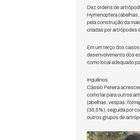
Dez ordens de artrópode
Hymenoptera (abelhas, 
pela construção da maio
criadas por artrópodes 
Em um terço dos casos, 
desenvolvimento dos es
como local adequado pa
Inquilinos
Cássio Pereira acrescen
como lar para outros a
(abelhas, vespas, formig
(36,5%), seguida por co
outros grupos de artró