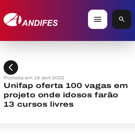
menu
search
chevron_left
Postada em 18 abril 2022
Unifap oferta 100 vagas em
projeto onde idosos farão
13 cursos livres