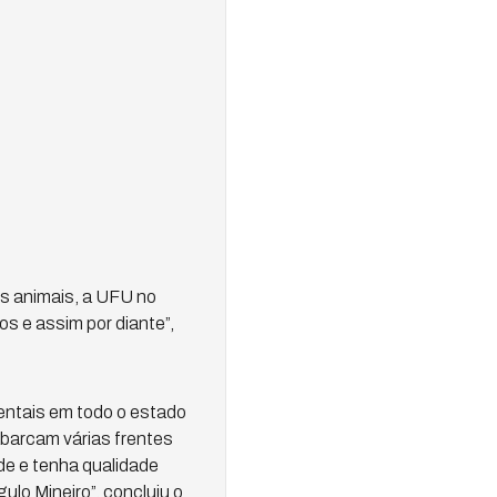
os animais, a UFU no
 e assim por diante”,
entais em todo o estado
abarcam várias frentes
de e tenha qualidade
lo Mineiro”, concluiu o