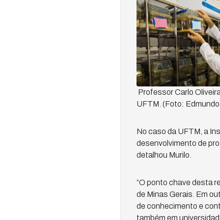
Professor Carlo Oliveira
UFTM. (Foto: Edmund
No caso da UFTM, a Inst
desenvolvimento de pro
detalhou Murilo.
“O ponto chave desta r
de Minas Gerais. Em out
de conhecimento e contr
também em universidades