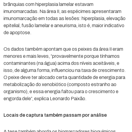
brânquias com hiperplasia lamelar estavam
imunomarcadas. Na área II, as espécimes apresentaram
imunomarcação em todas as lesões: hiperplasia, elevação
epitelial, fusão lamelar e aneurisma, isto é, maior indicativo
de apoptose.
Os dados também apontam que os peixes da área II eram
menores e mais leves, “provavelmente porque tínhamos
contaminantes (na água) acima dos níveis aceitáveis, e
isso, de alguma forma, influenciou na taxa de crescimento.
O peixe deve ter alocado certa quantidade de energia para
metabolização do xenobiótico (composto estranho ao
organismo), e essa energia faltou para o crescimento e
engorda dele”, explica Leonardo Paixão.
Locais de captura também passam por análise
A tese também aborda os biomarcadores bioquímicos,