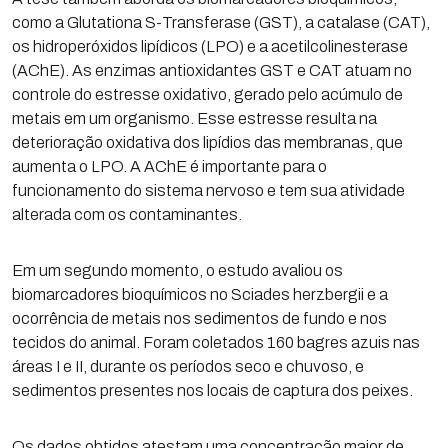
como a Glutationa S-Transferase (GST), a catalase (CAT),
os hidroperóxidos lipídicos (LPO) e a acetilcolinesterase
(AChE). As enzimas antioxidantes GST e CAT atuam no
controle do estresse oxidativo, gerado pelo acúmulo de
metais em um organismo. Esse estresse resulta na
deterioração oxidativa dos lipídios das membranas, que
aumenta o LPO. A AChE é importante para o
funcionamento do sistema nervoso e tem sua atividade
alterada com os contaminantes.
Em um segundo momento, o estudo avaliou os
biomarcadores bioquímicos no Sciades herzbergii e a
ocorrência de metais nos sedimentos de fundo e nos
tecidos do animal. Foram coletados 160 bagres azuis nas
áreas I e II, durante os períodos seco e chuvoso, e
sedimentos presentes nos locais de captura dos peixes.
Os dados obtidos atestam uma concentração maior de