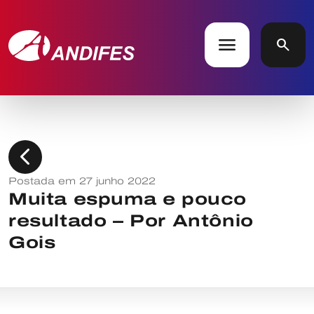
menu
search
chevron_left
Postada em 27 junho 2022
Muita espuma e pouco
resultado – Por Antônio
Gois