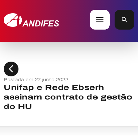
menu
search
chevron_left
Postada em 27 junho 2022
Unifap e Rede Ebserh
assinam contrato de gestão
do HU