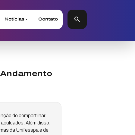
search
Notícias
Contato
m Andamento
enção de compartilhar
faculdades. Além disso,
amas da Unifesspa e de