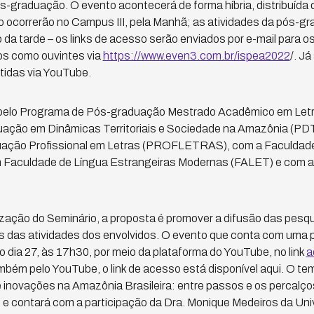
-graduação. O evento acontecerá de forma híbria, distribuída 
 ocorrerão no Campus III, pela Manhã; as atividades da pós-gr
 da tarde – os links de acesso serão enviados por e-mail para os
tos como ouvintes via
https://www.even3.com.br/ispea2022
/. J
tidas via YouTube.
 pelo Programa de Pós-graduação Mestrado Acadêmico em Let
ção em Dinâmicas Territoriais e Sociedade na Amazônia (PDT
ação Profissional em Letras (PROFLETRAS), com a Faculdad
 Faculdade de Língua Estrangeiras Modernas (FALET) e com a
zação do Seminário, a proposta é promover a difusão das pesq
es das atividades dos envolvidos. O evento que conta com uma 
o dia 27, às 17h30, por meio da plataforma do YouTube, no link
a
mbém pelo YouTube, o link de acesso está disponível aqui. O te
e inovações na Amazônia Brasileira: entre passos e os percalços
 e contará com a participação da Dra. Monique Medeiros da Uni