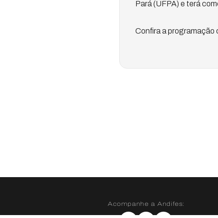
Pará (UFPA) e terá como
Confira a programação 
Acompanhe a Andifes: