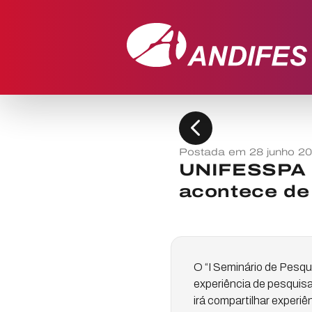
chevron_left
Postada em 28 junho 2
UNIFESSPA –
acontece de 
O “I Seminário de Pesqu
experiência de pesquisa
irá compartilhar exper