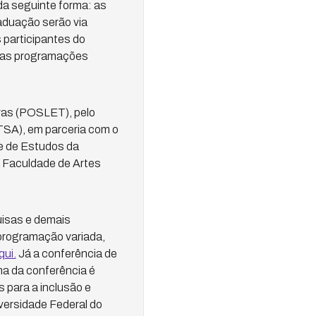
da seguinte forma: as
aduação serão via
 participantes do
á as programações
ras (POSLET), pelo
SA), em parceria com o
e de Estudos da
 Faculdade de Artes
uisas e demais
programação variada,
qui.
Já a conferência de
ma da conferência é
 para a inclusão e
versidade Federal do