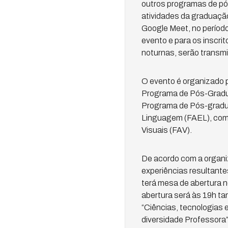
outros programas de pós
atividades da graduação
Google Meet, no período
evento e para os inscri
noturnas, serão transmi
O evento é organizado
Programa de Pós-Gradua
Programa de Pós-gradu
Linguagem (FAEL), com
Visuais (FAV).
De acordo com a organi
experiências resultant
terá mesa de abertura n
abertura será às 19h ta
“Ciências, tecnologias 
diversidade Professora”