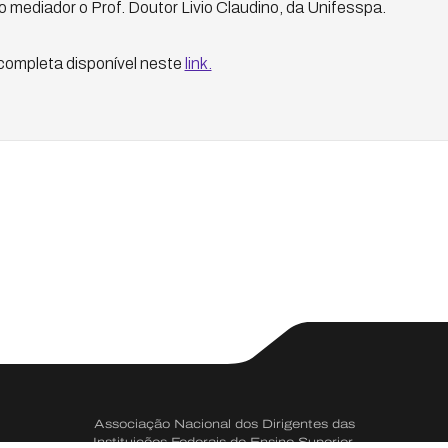
 mediador o Prof. Doutor Livio Claudino, da Unifesspa.
completa disponível neste
link.
Associação Nacional dos Dirigentes das
Instituições Federais de Ensino Superior.