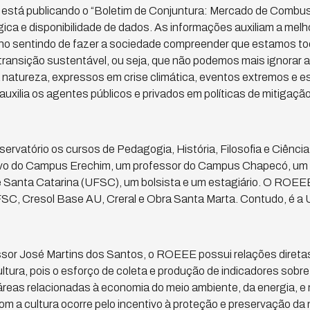
tá publicando o “Boletim de Conjuntura: Mercado de Combust
ca e disponibilidade de dados. As informações auxiliam a melhor
 no sentindo de fazer a sociedade compreender que estamos tod
ransição sustentável, ou seja, que não podemos mais ignorar as
da natureza, expressos em crise climática, eventos extremos e e
 auxilia os agentes públicos e privados em políticas de mitigaç
ervatório os cursos de Pedagogia, História, Filosofia e Ciência
ivo do Campus Erechim, um professor do Campus Chapecó, um 
e Santa Catarina (UFSC), um bolsista e um estagiário. O ROEE
FSC, Cresol Base AU, Creral e Obra Santa Marta. Contudo, é a
sor José Martins dos Santos, o ROEEE possui relações diretas
ltura, pois o esforço de coleta e produção de indicadores sobre
 áreas relacionadas à economia do meio ambiente, da energia, 
om a cultura ocorre pelo incentivo à proteção e preservação d