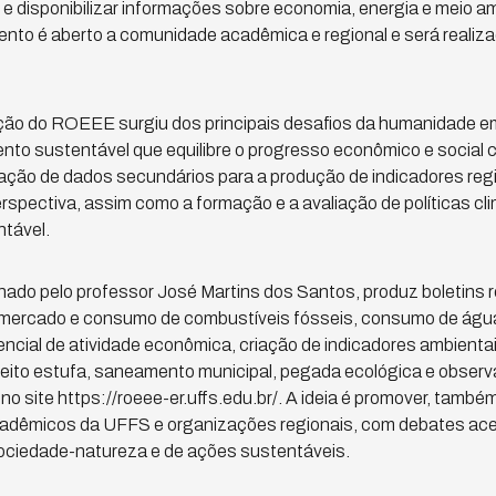
e disponibilizar informações sobre economia, energia e meio a
vento é aberto a comunidade acadêmica e regional e será realiza
ação do ROEEE surgiu dos principais desafios da humanidade 
nto sustentável que equilibre o progresso econômico e social
ação de dados secundários para a produção de indicadores regi
spectiva, assim como a formação e a avaliação de políticas cli
tável.
ado pelo professor José Martins dos Santos, produz boletins r
 mercado e consumo de combustíveis fósseis, consumo de água e
ncial de atividade econômica, criação de indicadores ambienta
eito estufa, saneamento municipal, pegada ecológica e observ
no site https://roeee-er.uffs.edu.br/. A ideia é promover, també
acadêmicos da UFFS e organizações regionais, com debates a
sociedade-natureza e de ações sustentáveis.