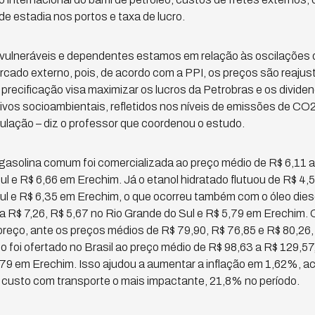
de estadia nos portos e taxa de lucro.
 vulneráveis e dependentes estamos em relação às oscilações 
rcado externo, pois, de acordo com a PPI, os preços são reajus
 precificação visa maximizar os lucros da Petrobras e os divide
vos socioambientais, refletidos nos níveis de emissões de CO2,
lação – diz o professor que coordenou o estudo.
 gasolina comum foi comercializada ao preço médio de R$ 6,11 a 
l e R$ 6,66 em Erechim. Já o etanol hidratado flutuou de R$ 4,5
ul e R$ 6,35 em Erechim, o que ocorreu também com o óleo diese
a R$ 7,26, R$ 5,67 no Rio Grande do Sul e R$ 5,79 em Erechim.
reço, ante os preços médios de R$ 79,90, R$ 76,85 e R$ 80,26,
o foi ofertado no Brasil ao preço médio de R$ 98,63 a R$ 129,57
,79 em Erechim. Isso ajudou a aumentar a inflação em 1,62%,
 custo com transporte o mais impactante, 21,8% no período.