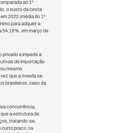
 Comparada ao 1º
do, o custo da cesta
 em 2022 (média do 1º
imo para adquirir a
ra 54,18%, em março de
o privado e impede a
itutivas de importação
am ou mesmo
 vez que a moeda se
 brasileiros, caso da
ixa concorrência,
 que a estrutura de
ços, tratando-se,
 curto prazo, os