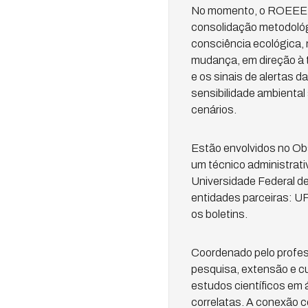
No momento, o ROEEE es
consolidação metodológi
consciência ecológica,
mudança, em direção à t
e os sinais de alertas 
sensibilidade ambiental
cenários.
Estão envolvidos no Obs
um técnico administrat
Universidade Federal d
entidades parceiras: U
os boletins.
Coordenado pelo profes
pesquisa, extensão e cu
estudos científicos em
correlatas. A conexão c