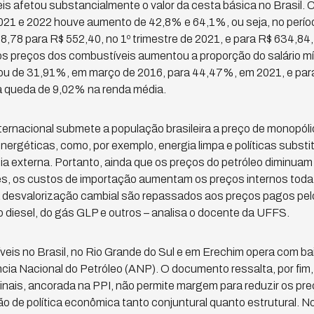
s afetou substancialmente o valor da cesta básica no Brasil.
021 e 2022 houve aumento de 42,8% e 64,1%, ou seja, no perío
,78 para R$ 552,40, no 1º trimestre de 2021, e para R$ 634,84,
nos preços dos combustíveis aumentou a proporção do salário mín
ou de 31,91%, em março de 2016, para 44,47%, em 2021, e pa
 queda de 9,02% na renda média.
nternacional submete a população brasileira a preço de monopóli
energéticas, como, por exemplo, energia limpa e políticas subst
ia externa. Portanto, ainda que os preços do petróleo diminu
, os custos de importação aumentam os preços internos toda
 desvalorização cambial são repassados aos preços pagos pelos
 diesel, do gás GLP e outros – analisa o docente da UFFS.
is no Brasil, no Rio Grande do Sul e em Erechim opera com ba
ncia Nacional do Petróleo (ANP). O documento ressalta, por fim,
nais, ancorada na PPI, não permite margem para reduzir os pre
o de política econômica tanto conjuntural quanto estrutural. No