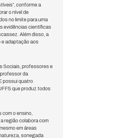
íveis”, conforme a
ar o nível de
os no limite para uma
 evidências científicas
scassez. Além disso, a
ão e adaptação aos
s Sociais, professores e
professor da
E possui quatro
 UFFS que produz todos
 com o ensino,
 a região colabora com
e mesmo em áreas
a natureza, sonegada