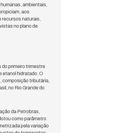
s humanas, ambientais,
propiciam, aos
 recursos naturais,
istas no plano de
do primeiro trimestre
e etanol hidratado. O
 composição tributária,
asil, no Rio Grande do
cação da Petrobras,
 adotou como parâmetro
metrizada pela variação
 custos de transportes,