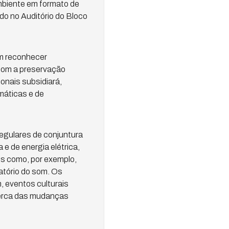
mbiente em formato de
do no Auditório do Bloco
em reconhecer
 com a preservação
onais subsidiará,
máticas e de
egulares de conjuntura
 de energia elétrica,
is como, por exemplo,
atório do som. Os
m, eventos culturais
cerca das mudanças