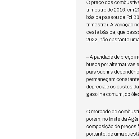
O preço dos combustívei
trimestre de 2016, em 2
básica passou de R$ 388
trimestre). A variação 
cesta básica, que pass
2022, não obstante uma
– A paridade de preço i
busca por alternativas 
para suprir a dependênc
permaneçam constantes
deprecia e os custos da
gasolina comum, do óleo
O mercado de combustíve
porém, no limite da Agê
composição de preços fi
portanto, de uma questã