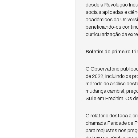
desde a Revolução Indus
sociais aplicadas e ciê
acadêmicos da Universid
beneficiando-os contin
curricularização da ext
Boletim do primeiro tr
O Observatório publicou
de 2022, incluindo os pr
método de análise deste
mudança cambial, preço i
Sul e em Erechim. Os d
O relatório destaca a cr
chamada Paridade de Pre
para reajustes nos preç
da taxa de câmbio, preço