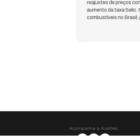
reajustes de preços con
aumento da taxa Selic. 
combustíveis no Brasil,
Acompanhe a Andifes:
Instagram
X
YouTube