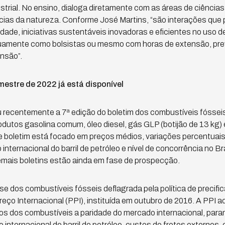
trial. No ensino, dialoga diretamente com as áreas de ciência
ncias da natureza. Conforme José Martins, “são interações que 
ade, iniciativas sustentáveis inovadoras e eficientes no uso de
uamente como bolsistas ou mesmo com horas de extensão, prev
ensão”.
imestre de 2022 já está disponível
 recentemente a 7ª edição do boletim dos combustíveis fósseis 
odutos gasolina comum, óleo diesel, gás GLP (botijão de 13 kg) 
 boletim está focado em preços médios, variações percentuais,
nternacional do barril de petróleo e nível de concorrência no Br
emais boletins estão ainda em fase de prospecção.
ise dos combustíveis fósseis deflagrada pela política de precifi
ço Internacional (PPI), instituída em outubro de 2016. A PPI
os dos combustíveis a paridade do mercado internacional, para
 internacional do barril de petróleo, custos de fretes externos,