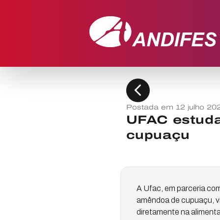
chevron_left
Postada em 12 julho 20
UFAC estuda
cupuaçu
A Ufac, em parceria com
amêndoa de cupuaçu, vi
diretamente na aliment