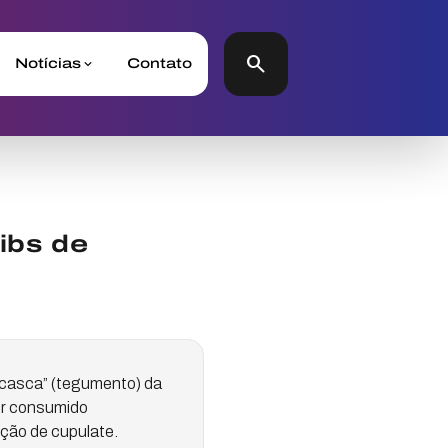
search
Notícias
Contato
ibs de
“casca” (tegumento) da
er consumido
ção de cupulate.