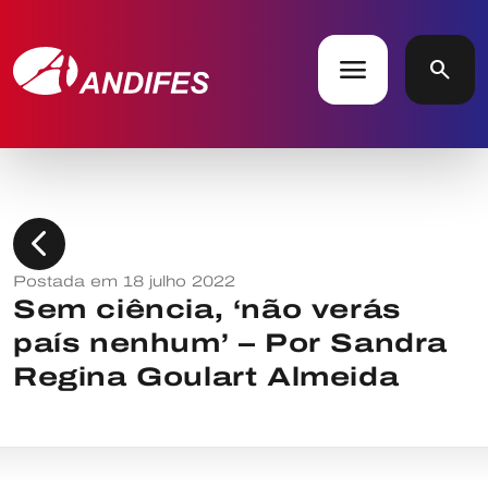
menu
search
chevron_left
Postada em 18 julho 2022
Sem ciência, ‘não verás
país nenhum’ – Por Sandra
Regina Goulart Almeida