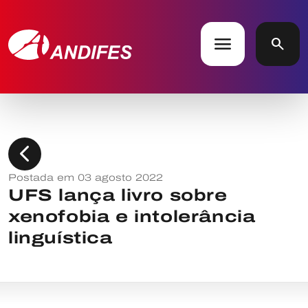
menu
search
chevron_left
Postada em 03 agosto 2022
UFS lança livro sobre
xenofobia e intolerância
linguística