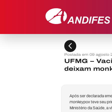
chevron_left
Postada em 09 agosto 
UFMG – Vacin
deixam monke
Após ser declarada eme
monkeypox
teve seu pri
Ministério da Saúde, a 