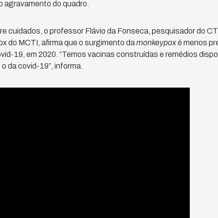
ao agravamento do quadro.
ire cuidados, o professor Flávio da Fonseca, pesquisador do 
x do MCTI, afirma que o surgimento da
monkeypox
é menos pr
ovid-19, em 2020. “Temos vacinas construídas e remédios dispon
 o da covid-19″, informa.