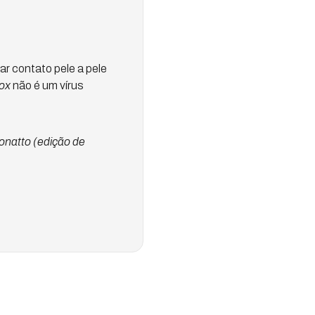
r contato pele a pele
ox
não é um vírus
onatto (edição de