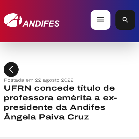
menu
search
chevron_left
Postada em 22 agosto 2022
UFRN concede título de
professora emérita a ex-
presidente da Andifes
Ângela Paiva Cruz