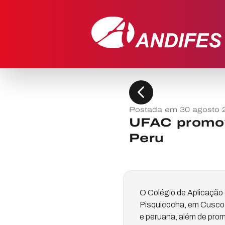
chevron_left
Postada em 30 agosto 
UFAC promov
Peru
O Colégio de Aplicação
Pisquicocha, em Cusco (P
e peruana, além de prom