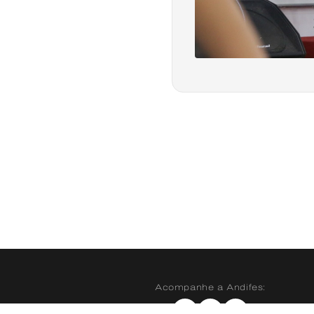
Acompanhe a Andifes:
Instagram
X
YouTube