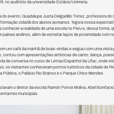
26, no auditório da universidade Estácio/Unimeta.
do evento, Guadalupe Justa Delgadillo Torrez, professora do C
a formação cidadã dos alunos acreanos. “Agora nossa expectat
a conhecer a realidade de uma escola no Peru e, dessa forma, 
 países andinos, além de estreitar laços de proximidade com n
com um café da manhã de boas-vindas e seguiu com uma visita 
 contou com apresentações artísticas de canto, dança, poesia 
da de conversa no curso de Letras/Espanhol da Ufac, onde visi
o, os visitantes conheceram pontos turísticos da cidade de R
ca Pública, o Palácio Rio Branco e o Parque Chico Mendes.
tavam o diretor da escola Ramón Ponce Molina, Abel Bonifacio
sentantes municipais.