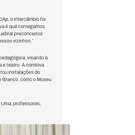
Ap, o intercâmbio foi
iva é que consigamos
quebrar preconceitos
ossos vizinhos.”
pedagógica, visando à
e teatro. A comitiva
tou instalações do
io Branco, como o Museu
 Lima, professores,