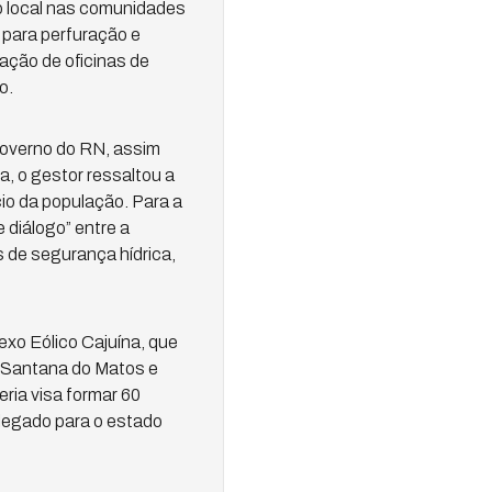
o local nas comunidades
 para perfuração e
zação de oficinas de
o.
 Governo do RN, assim
, o gestor ressaltou a
io da população. Para a
diálogo” entre a
 de segurança hídrica,
exo Eólico Cajuína, que
, Santana do Matos e
ria visa formar 60
 legado para o estado