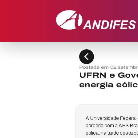
chevron_left
Postada em 02 setembr
UFRN e Gove
energia eóli
A Universidade Federal
parceria com a AES Bras
eólica, na tarde desta q