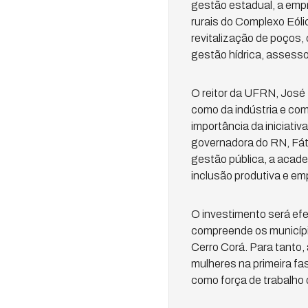
gestão estadual, a empr
rurais do Complexo Eóli
revitalização de poços,
gestão hídrica, assesso
O reitor da UFRN, José 
como da indústria e com
importância da iniciati
governadora do RN, Fát
gestão pública, a acade
inclusão produtiva e e
O investimento será efe
compreende os municípi
Cerro Corá. Para tanto,
mulheres na primeira fa
como força de trabalho q