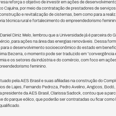
esa reforça o objetivo de investir em ações de desenvolviment
co Cajuína, por meio da contratação de prestadores de serviços
 construção e revitalização de cisternas, bem como para a reali
ria técnica rural e fortalecimento do empreendedorismo feminin
Daniel Diniz Melo, lembrou que a Universidade já é parceira do
ércio, para ações na área das energias renováveis. Dessa forma
va para o desenvolvimento socioeconômico do estado em benefíc
ima Bezerra, o momento pode ser traduzido em “convergência e 
mia e os setores da indústria e do comércio, com foco em ações
mpreendedorismo feminino.
tuado pela AES Brasil e suas afiliadas na construção do Compl
os de Lajes, Fernando Pedroza, Pedro Avelino, Angicos, Bodó
 a presidente da AES Brasil, Clarissa Sadock, contou que a parce
se do parque eólico, que poderão ser contratadas ou ficar como
ualificado.