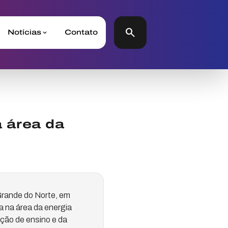
search
Notícias
Contato
 área da
Grande do Norte, em
a na área da energia
ição de ensino e da