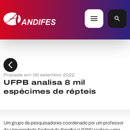
menu
search
chevron_left
Postada em 06 setembro 2022
UFPB analisa 8 mil
espécimes de répteis
Um grupo de pesquisadores coordenado por um professor
da Universidade Federal da Paraíba (UFPB) realizou uma