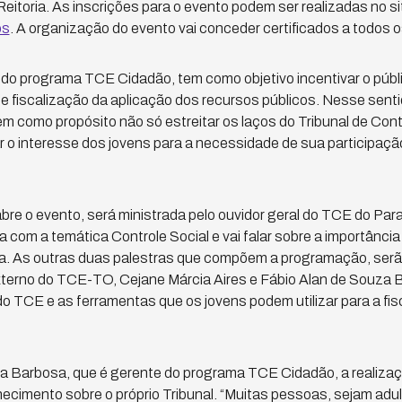
Reitoria. As inscrições para o evento podem ser realizadas no 
os
. A organização do evento vai conceder certificados a todos o
 do programa TCE Cidadão, tem como objetivo incentivar o públi
e fiscalização da aplicação dos recursos públicos. Nesse sentid
m como propósito não só estreitar os laços do Tribunal de Con
o interesse dos jovens para a necessidade de sua participaçã
bre o evento, será ministrada pelo ouvidor geral do TCE do Par
a com a temática Controle Social e vai falar sobre a importânci
ca. As outras duas palestras que compõem a programação, serã
terno do TCE-TO, Cejane Márcia Aires e Fábio Alan de Souza B
 do TCE e as ferramentas que os jovens podem utilizar para a fi
ia Barbosa, que é gerente do programa TCE Cidadão, a realiza
ecimento sobre o próprio Tribunal. “Muitas pessoas, sejam adul