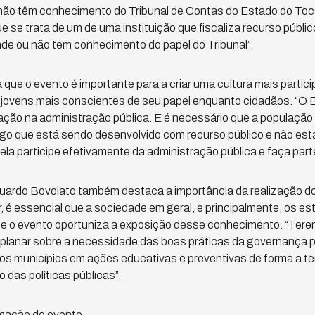
não têm conhecimento do Tribunal de Contas do Estado do Toca
 se trata de um de uma instituição que fiscaliza recurso públic
de ou não tem conhecimento do papel do Tribunal”.
ue o evento é importante para a criar uma cultura mais partici
 jovens mais conscientes de seu papel enquanto cidadãos. “O B
pação na administração pública. E é necessário que a população
algo que está sendo desenvolvido com recurso público e não est
ela participe efetivamente da administração pública e faça par
duardo Bovolato também destaca a importância da realização do
r, é essencial que a sociedade em geral, e principalmente, os 
 e o evento oportuniza a exposição desse conhecimento. “Ter
explanar sobre a necessidade das boas práticas da governança p
 os municípios em ações educativas e preventivas de forma a 
das políticas públicas”.
amação do evento.