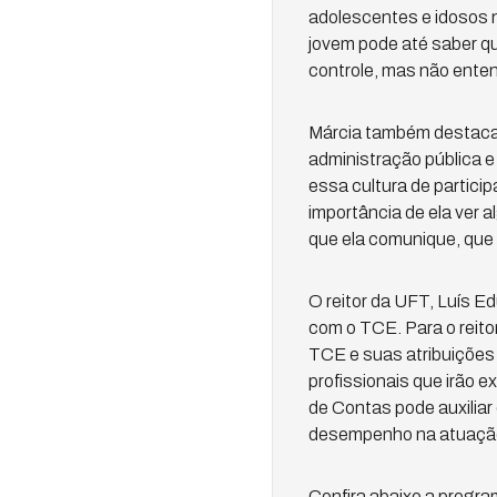
adolescentes e idosos 
jovem pode até saber que
controle, mas não enten
Márcia também destaca q
administração pública e
essa cultura de partici
importância de ela ver 
que ela comunique, que 
O reitor da UFT, Luís E
com o TCE. Para o reito
TCE e suas atribuições
profissionais que irão 
de Contas pode auxiliar
desempenho na atuação 
Confira abaixo a progr