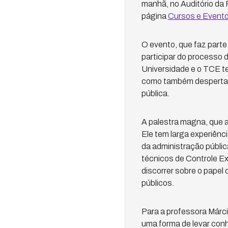
manhã, no Auditório da 
página
Cursos e Event
O evento, que faz parte
participar do processo d
Universidade e o TCE te
como também despertar 
pública.
A palestra magna, que a
Ele tem larga experiênci
da administração públi
técnicos de Controle Ex
discorrer sobre o papel
públicos.
Para a professora Márc
uma forma de levar conh