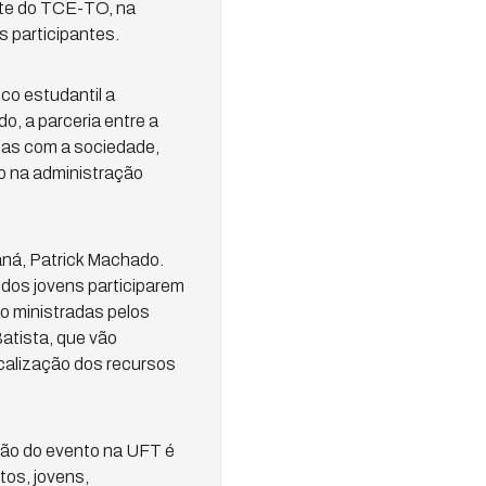
site do TCE-TO, na
s participantes.
co estudantil a
o, a parceria entre a
tas com a sociedade,
o na administração
aná, Patrick Machado.
a dos jovens participarem
o ministradas pelos
atista, que vão
scalização dos recursos
ção do evento na UFT é
tos, jovens,